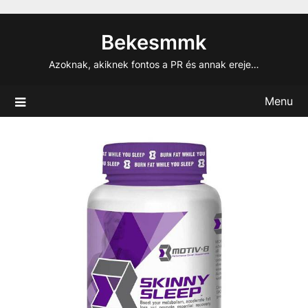
Skip
to
Bekesmmk
content
Azoknak, akiknek fontos a PR és annak ereje…
Menu