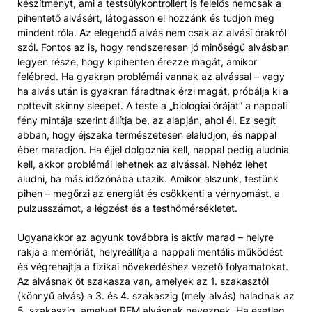
készítményt, ami a testsúlykontrollért is felelős nemcsak a
pihentető alvásért, látogasson el hozzánk és tudjon meg
mindent róla. Az elegendő alvás nem csak az alvási órákról
szól. Fontos az is, hogy rendszeresen jó minőségű alvásban
legyen része, hogy kipihenten érezze magát, amikor
felébred. Ha gyakran problémái vannak az alvással – vagy
ha alvás után is gyakran fáradtnak érzi magát, próbálja ki a
nottevit skinny sleepet. A teste a „biológiai óráját” a nappali
fény mintája szerint állítja be, az alapján, ahol él. Ez segít
abban, hogy éjszaka természetesen elaludjon, és nappal
éber maradjon. Ha éjjel dolgoznia kell, nappal pedig aludnia
kell, akkor problémái lehetnek az alvással. Nehéz lehet
aludni, ha más időzónába utazik. Amikor alszunk, testünk
pihen – megőrzi az energiát és csökkenti a vérnyomást, a
pulzusszámot, a légzést és a testhőmérsékletet.
Ugyanakkor az agyunk továbbra is aktív marad – helyre
rakja a memóriát, helyreállítja a nappali mentális működést
és végrehajtja a fizikai növekedéshez vezető folyamatokat.
Az alvásnak öt szakasza van, amelyek az 1. szakasztól
(könnyű alvás) a 3. és 4. szakaszig (mély alvás) haladnak az
5. szakaszig, amelyet REM alvásnak neveznek. Ha esetleg