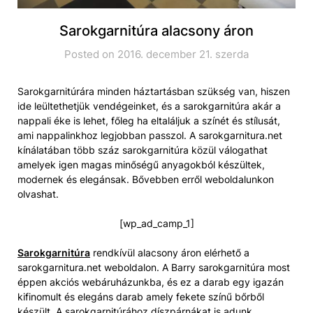
Sarokgarnitúra alacsony áron
Posted on 2016. december 21. szerda
Sarokgarnitúrára minden háztartásban szükség van, hiszen
ide leültethetjük vendégeinket, és a sarokgarnitúra akár a
nappali éke is lehet, főleg ha eltaláljuk a színét és stílusát,
ami nappalinkhoz legjobban passzol. A sarokgarnitura.net
kínálatában több száz sarokgarnitúra közül válogathat
amelyek igen magas minőségű anyagokból készültek,
modernek és elegánsak. Bővebben erről weboldalunkon
olvashat.
[wp_ad_camp_1]
Sarokgarnitúra
rendkívül alacsony áron elérhető a
sarokgarnitura.net weboldalon. A Barry sarokgarnitúra most
éppen akciós webáruházunkba, és ez a darab egy igazán
kifinomult és elegáns darab amely fekete színű bőrből
készült. A sarokgarnitúrához díszpárnákat is adunk,