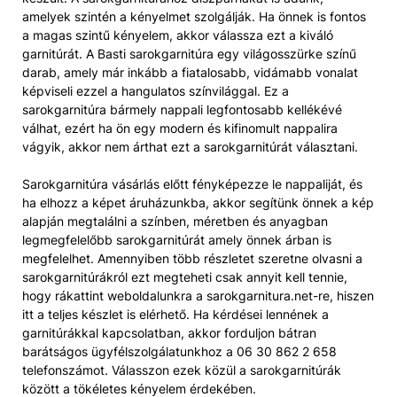
amelyek szintén a kényelmet szolgálják. Ha önnek is fontos
a magas szintű kényelem, akkor válassza ezt a kiváló
garnitúrát. A Basti sarokgarnitúra egy világosszürke színű
darab, amely már inkább a fiatalosabb, vidámabb vonalat
képviseli ezzel a hangulatos színvilággal. Ez a
sarokgarnitúra bármely nappali legfontosabb kellékévé
válhat, ezért ha ön egy modern és kifinomult nappalira
vágyik, akkor nem árthat ezt a sarokgarnitúrát választani.
Sarokgarnitúra vásárlás előtt fényképezze le nappaliját, és
ha elhozz a képet áruházunkba, akkor segítünk önnek a kép
alapján megtalálni a színben, méretben és anyagban
legmegfelelőbb sarokgarnitúrát amely önnek árban is
megfelelhet. Amennyiben több részletet szeretne olvasni a
sarokgarnitúrákról ezt megteheti csak annyit kell tennie,
hogy rákattint weboldalunkra a sarokgarnitura.net-re, hiszen
itt a teljes készlet is elérhető. Ha kérdései lennének a
garnitúrákkal kapcsolatban, akkor forduljon bátran
barátságos ügyfélszolgálatunkhoz a 06 30 862 2 658
telefonszámot. Válasszon ezek közül a sarokgarnitúrák
között a tökéletes kényelem érdekében.