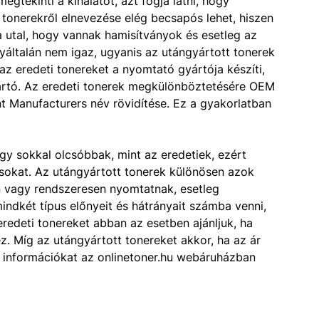
gtekinti a kínálatot, azt fogja látni, hogy
i tonerekről elnevezése elég becsapós lehet, hiszen
 utal, hogy vannak hamisítványok és esetleg az
yáltalán nem igaz, ugyanis az utángyártott tonerek
 az eredeti tonereket a nyomtató gyártója készíti,
ártó. Az eredeti tonerek megkülönböztetésére OEM
t Manufacturers név rövidítése. Ez a gyakorlatban
gy sokkal olcsóbbak, mint az eredetiek, ezért
pusokat. Az utángyártott tonerek különösen azok
 vagy rendszeresen nyomtatnak, esetleg
indkét típus előnyeit és hátrányait számba venni,
redeti tonereket abban az esetben ajánljuk, ha
. Míg az utángyártott tonereket akkor, ha az ár
 információkat az onlinetoner.hu webáruházban