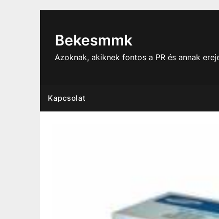
Skip
to
content
Bekesmmk
Azoknak, akiknek fontos a PR és annak ere
Kapcsolat