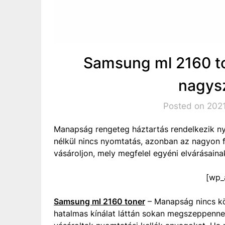
Samsung ml 2160 to
nagys
Posted on 2021
Manapság rengeteg háztartás rendelkezik ny
nélkül nincs nyomtatás, azonban az nagyon 
vásároljon, mely megfelel egyéni elvárásain
[wp_
Samsung ml 2160 toner
– Manapság nincs kön
hatalmas kínálat láttán sokan megszeppenne