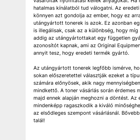
vásároltak nyomtatási kellék anyagokat. Ha me
hatalmas kínálatból tud válogatni. Az eredet
könnyen azt gondolja az ember, hogy ez arra
utángyártott tonerek is azok. Ez azonban eg
is illegálisak, csak az a különbség, hogy míg
addig az utángyártottakat egy független gy
azonosítót kapnak, ami az Original Equipmen
annyit tesz, hogy eredeti termék gyártó.
Az utángyártott tonerek legfőbb ismérve, ho
sokan előszeretettel választják ezeket a tí
számára előnyösek, akik nagy mennyiségben
mindkettő. A toner vásárlás során érdemes m
majd ennek alapján meghozni a döntést. Az e
mindenképp ragaszkodik a kiváló minőséghez
az elsődleges szempont vásárlásnál. Bővebb
talál!