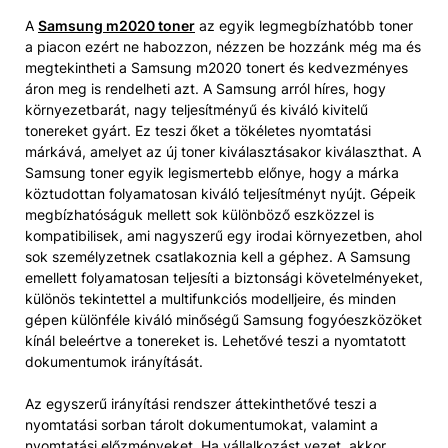
A
Samsung m2020 toner
az egyik legmegbízhatóbb toner
a piacon ezért ne habozzon, nézzen be hozzánk még ma és
megtekintheti a Samsung m2020 tonert és kedvezményes
áron meg is rendelheti azt. A Samsung arról híres, hogy
környezetbarát, nagy teljesítményű és kiváló kivitelű
tonereket gyárt. Ez teszi őket a tökéletes nyomtatási
márkává, amelyet az új toner kiválasztásakor kiválaszthat. A
Samsung toner egyik legismertebb előnye, hogy a márka
köztudottan folyamatosan kiváló teljesítményt nyújt. Gépeik
megbízhatóságuk mellett sok különböző eszközzel is
kompatibilisek, ami nagyszerű egy irodai környezetben, ahol
sok személyzetnek csatlakoznia kell a géphez. A Samsung
emellett folyamatosan teljesíti a biztonsági követelményeket,
különös tekintettel a multifunkciós modelljeire, és minden
gépen különféle kiváló minőségű Samsung fogyóeszközöket
kínál beleértve a tonereket is. Lehetővé teszi a nyomtatott
dokumentumok irányítását.
Az egyszerű irányítási rendszer áttekinthetővé teszi a
nyomtatási sorban tárolt dokumentumokat, valamint a
nyomtatási előzményeket. Ha vállalkozást vezet, akkor