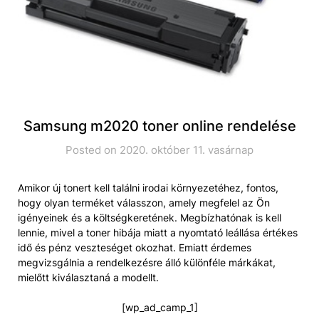
Samsung m2020 toner online rendelése
Posted on 2020. október 11. vasárnap
Amikor új tonert kell találni irodai környezetéhez, fontos,
hogy olyan terméket válasszon, amely megfelel az Ön
igényeinek és a költségkeretének. Megbízhatónak is kell
lennie, mivel a toner hibája miatt a nyomtató leállása értékes
idő és pénz veszteséget okozhat. Emiatt érdemes
megvizsgálnia a rendelkezésre álló különféle márkákat,
mielőtt kiválasztaná a modellt.
[wp_ad_camp_1]