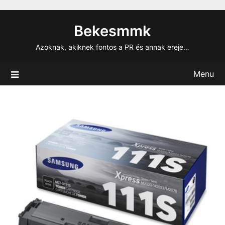
Skip
to
Bekesmmk
content
Azoknak, akiknek fontos a PR és annak ereje…
Menu