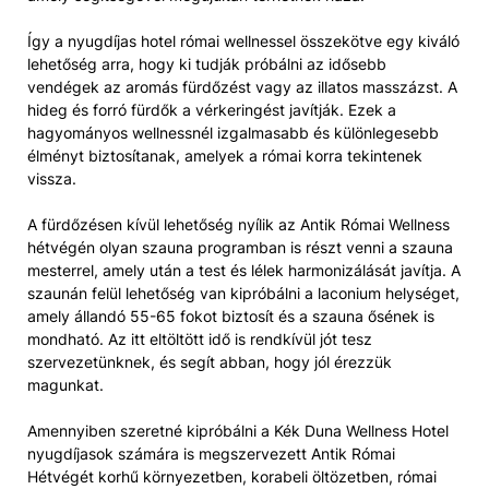
Így a nyugdíjas hotel római wellnessel összekötve egy kiváló
lehetőség arra, hogy ki tudják próbálni az idősebb
vendégek az aromás fürdőzést vagy az illatos masszázst. A
hideg és forró fürdők a vérkeringést javítják. Ezek a
hagyományos wellnessnél izgalmasabb és különlegesebb
élményt biztosítanak, amelyek a római korra tekintenek
vissza.
A fürdőzésen kívül lehetőség nyílik az Antik Római Wellness
hétvégén olyan szauna programban is részt venni a szauna
mesterrel, amely után a test és lélek harmonizálását javítja. A
szaunán felül lehetőség van kipróbálni a laconium helységet,
amely állandó 55-65 fokot biztosít és a szauna ősének is
mondható. Az itt eltöltött idő is rendkívül jót tesz
szervezetünknek, és segít abban, hogy jól érezzük
magunkat.
Amennyiben szeretné kipróbálni a Kék Duna Wellness Hotel
nyugdíjasok számára is megszervezett Antik Római
Hétvégét korhű környezetben, korabeli öltözetben, római