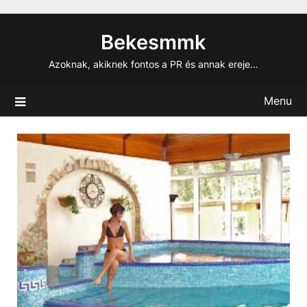
Skip
to
Bekesmmk
content
Azoknak, akiknek fontos a PR és annak ereje…
Menu