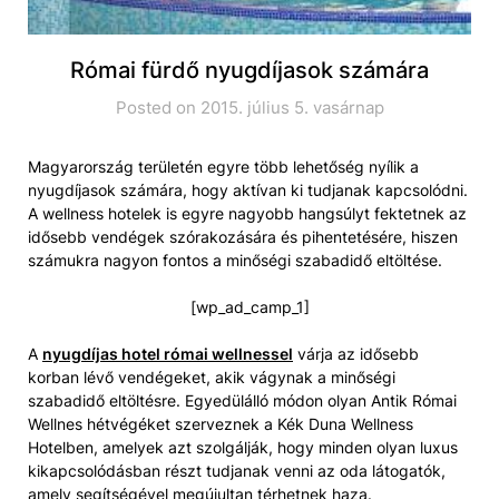
Római fürdő nyugdíjasok számára
Posted on 2015. július 5. vasárnap
Magyarország területén egyre több lehetőség nyílik a
nyugdíjasok számára, hogy aktívan ki tudjanak kapcsolódni.
A wellness hotelek is egyre nagyobb hangsúlyt fektetnek az
idősebb vendégek szórakozására és pihentetésére, hiszen
számukra nagyon fontos a minőségi szabadidő eltöltése.
[wp_ad_camp_1]
A
nyugdíjas hotel római wellnessel
várja az idősebb
korban lévő vendégeket, akik vágynak a minőségi
szabadidő eltöltésre. Egyedülálló módon olyan Antik Római
Wellnes hétvégéket szerveznek a Kék Duna Wellness
Hotelben, amelyek azt szolgálják, hogy minden olyan luxus
kikapcsolódásban részt tudjanak venni az oda látogatók,
amely segítségével megújultan térhetnek haza.