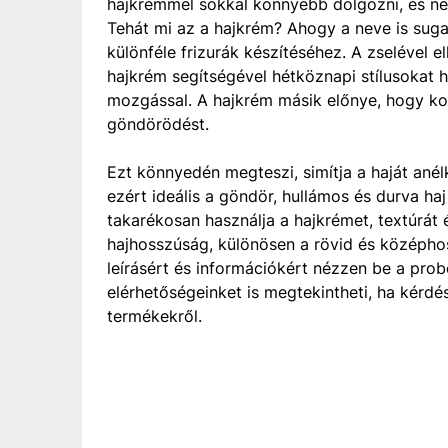
hajkrémmel sokkal könnyebb dolgozni, és ne
Tehát mi az a hajkrém? Ahogy a neve is suga
különféle frizurák készítéséhez. A zselével el
hajkrém segítségével hétköznapi stílusokat 
mozgással. A hajkrém másik előnye, hogy kor
göndörödést.
Ezt könnyedén megteszi, simítja a haját anél
ezért ideális a göndör, hullámos és durva h
takarékosan használja a hajkrémet, textúrát
hajhosszúság, különösen a rövid és középho
leírásért és információkért nézzen be a pro
elérhetőségeinket is megtekintheti, ha kérdé
termékekről.