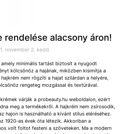
e rendelése alacsony áron!
1. november 2. kedd
amely minimális tartást biztosít a nyugodt
nyt kölcsönöz a hajának, miközben kisimítja a
 hajkrém nem rögzíti a hajat szilárdan a helyére,
kölcsönöz rengeteg mozgással és textúrával.
jkrémek várják a probeauty.hu weboldalon, ezért
udna meg a termékekről. A hajkrém nem zsírosodik,
z hajon is használható a kívánt stílus eléréséhez.
z 1920-as évek óta létezik. Akkoriban a
mos volt foltot festeni a szöveteken. Ma a modern