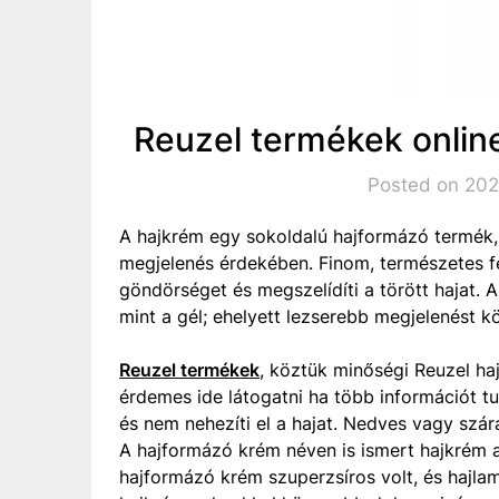
Reuzel termékek onlin
Posted on 202
A hajkrém egy sokoldalú hajformázó termék, 
megjelenés érdekében. Finom, természetes fé
göndörséget és megszelídíti a törött hajat. A
mint a gél; ehelyett lezserebb megjelenést 
Reuzel termékek
, köztük minőségi Reuzel ha
érdemes ide látogatni ha több információt t
és nem nehezíti el a hajat. Nedves vagy szára
A hajformázó krém néven is ismert hajkrém a
hajformázó krém szuperzsíros volt, és hajla