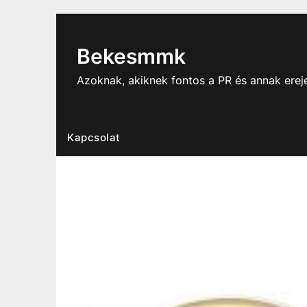
Skip
to
content
Bekesmmk
Azoknak, akiknek fontos a PR és annak ere
Kapcsolat