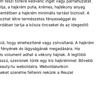
m teszi tönkre kedvenc ingét vagy párnahuzatát.
llja, a hajkrém puha, krémes, hajlékony anyag
lentétben a hajkrém minimális tartást biztosít. A
hozhat létre természetes fényességgel és
dában tartja a kósza tincseket és az idegesítő
kül, hogy elnehezítené vagy zsírosítaná. A hajkrém
aj fényének és lágyságának megadására. Ha
 és volument adhat a vékony hajnak. A legtöbb
sszú, szexisnek tűnik egy kis hajkrémmel. Bővebb
beauty.hu weboldalra. Weboldalunkon
seket szeretne feltenni nekünk a Reuzel