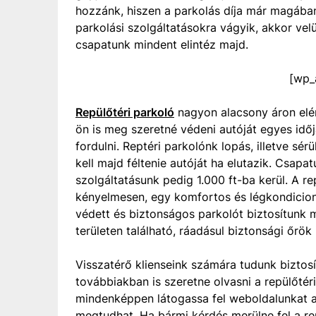
hozzánk, hiszen a parkolás díja már magában 
parkolási szolgáltatásokra vágyik, akkor vel
csapatunk mindent elintéz majd.
[wp_
Repülőtéri parkoló
nagyon alacsony áron elé
ön is meg szeretné védeni autóját egyes idő
fordulni. Reptéri parkolónk lopás, illetve sérü
kell majd féltenie autóját ha elutazik. Csapa
szolgáltatásunk pedig 1.000 ft-ba kerül. A re
kényelmesen, egy komfortos és légkondicioná
védett és biztonságos parkolót biztosítunk 
területen található, ráadásul biztonsági őrök i
Visszatérő klienseink számára tudunk bizto
továbbiakban is szeretne olvasni a repülőtéri
mindenképpen látogassa fel weboldalunkat az
megtudhat. Ha bármi kérdés merülne fel a rep