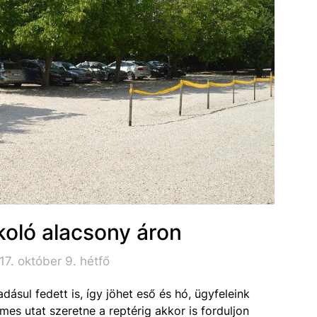
koló alacsony áron
7. október 9. hétfő
ásul fedett is, így jöhet eső és hó, ügyfeleink
es utat szeretne a reptérig akkor is forduljon