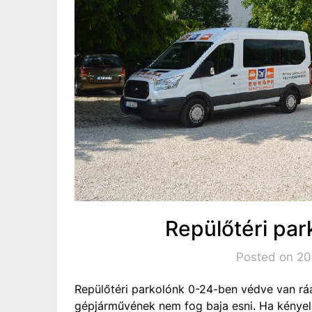
Repülőtéri par
Posted on 201
Repülőtéri parkolónk 0-24-ben védve van ráad
gépjárművének nem fog baja esni. Ha kényelm