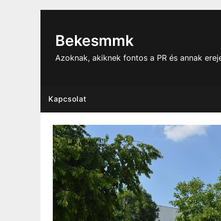
Skip
to
content
Bekesmmk
Azoknak, akiknek fontos a PR és annak ere
Kapcsolat