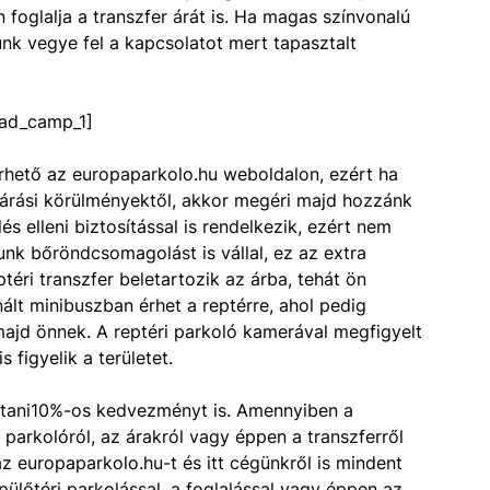
foglalja a transzfer árát is. Ha magas színvonalú
ünk vegye fel a kapcsolatot mert tapasztalt
ad_camp_1]
rhető az europaparkolo.hu weboldalon, ezért ha
járási körülményektől, akkor megéri majd hozzánk
lés elleni biztosítással is rendelkezik, ezért nem
tunk bőröndcsomagolást is vállal, ez az extra
ptéri transzfer beletartozik az árba, tehát ön
lt minibuszban érhet a reptérre, ahol pedig
majd önnek. A reptéri parkoló kamerával megfigyelt
s figyelik a területet.
sítani10%-os kedvezményt is. Amennyiben a
 parkolóról, az árakról vagy éppen a transzferről
 europaparkolo.hu-t és itt cégünkről is mindent
ülőtéri parkolással, a foglalással vagy éppen az