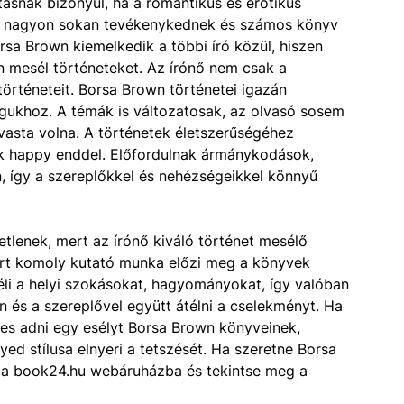
ásnak bizonyul, ha a romantikus és erotikus
n nagyon sokan tevékenykednek és számos könyv
rsa Brown kiemelkedik a többi író közül, hiszen
an mesél történeteket. Az írónő nem csak a
történeteit. Borsa Brown történetei igazán
agukhoz. A témák is változatosak, az olvasó sosem
lvasta volna. A történetek életszerűségéhez
k happy enddel. Előfordulnak ármánykodások,
, így a szereplőkkel és nehézségeikkel könnyű
tlenek, mert az írónő kiváló történet mesélő
ert komoly kutató munka előzi meg a könyvek
li a helyi szokásokat, hagyományokat, így valóban
en és a szereplővel együtt átélni a cselekményt. Ha
mes adni egy esélyt Borsa Brown könyveinek,
ed stílusa elnyeri a tetszését. Ha szeretne Borsa
l a book24.hu webáruházba és tekintse meg a