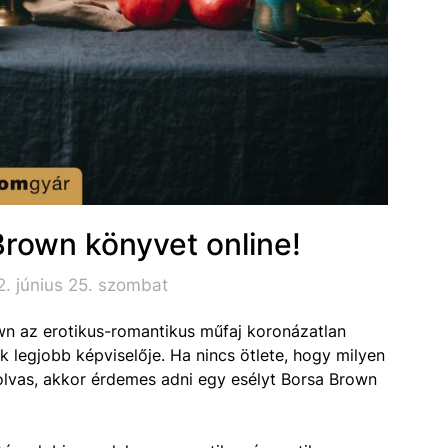
Brown könyvet online!
. június 25. szombat
own az erotikus-romantikus műfaj koronázatlan
k legjobb képviselője. Ha nincs ötlete, hogy milyen
olvas, akkor érdemes adni egy esélyt Borsa Brown