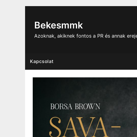
Skip
to
content
Bekesmmk
Azoknak, akiknek fontos a PR és annak ere
Kapcsolat