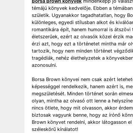
Borsa Brown könyvek
mindenképp jó választ
témájú könyvek kedvelője. Ebben a témába
születik. Ugyanakkor tagadhatatlan, hogy Bo
különleges, egyedi stílusban alkot és kiváló
romantikára épít, hanem humorral is átszövi 
életszerűek, ezért az olvasók közel érzik m
érzi azt, hogy ezt a történetet mintha már o
tartozik, hogy nem minden történet végződi
tragédiák, nehéz élethelyzetek a könyvekben
azonosulni.
Borsa Brown könyvei nem csak azért letehete
képességgel rendelkezik, hanem azért is, m
megszületését. Minden történet során elmesé
olyan, mintha az olvasó ott lenne a helyszín
nincs ötlete, hogy mit olvasson, akkor érde
biztosak vagyunk benne, hogy az írónő könny
Brown könyvet rendelni, akkor látogasson e
széleskörű kínálatot!