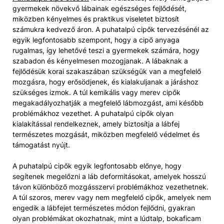
gyermekek növekvő lábainak egészséges fejlődését,
miközben kényelmes és praktikus viseletet biztosít
számukra kedvező áron. A puhatalpú cipők tervezésénél az
egyik legfontosabb szempont, hogy a cipő anyaga
rugalmas, így lehetővé teszi a gyermekek számára, hogy
szabadon és kényelmesen mozogjanak. A lábaknak a
fejlődésük korai szakaszában szükségük van a megfelelő
mozgásra, hogy erősödjenek, és kialakuljanak a járáshoz
szükséges izmok. A túl kemikális vagy merev cipők
megakadályozhatják a megfelelő lábmozgást, ami később
problémákhoz vezethet. A puhatalpú cipők olyan
kialakítással rendelkeznek, amely biztosítja a lábfej
természetes mozgását, miközben megfelelő védelmet és
támogatást nyújt.
A puhatalpú cipők egyik legfontosabb előnye, hogy
segítenek megelőzni a láb deformitásokat, amelyek hosszú
távon különböző mozgásszervi problémákhoz vezethetnek.
A túl szoros, merev vagy nem megfelelő cipők, amelyek nem
engedik a lábfejet természetes módon fejlődni, gyakran
olyan problémákat okozhatnak, mint a lúdtalp, bokaficam