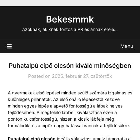
Skip
to
Bekesmmk
content
Azoknak, akiknek fontos a PR és annak ereje…
Menu
Puhatalpú cipő olcsón kiváló minőségben
Posted on 2025. február 27. csütörtök
A gyermekek első lépései minden szülő számára izgalmas és
különleges pillanatok. Az első önálló lépésektől kezdve
minden egyes lépés alapvető fontosságú a lábak helyes
fejlődésében. A megfelelő lábbeli kiválasztása ezen a
ponton kulcsfontosságú, hiszen a kicsik lábfeje még
formálódik, és a cipők nagy hatással vannak a fejlődésükre.
Puhatalpú cipő olcsón
ideális választás, amely támogatja a