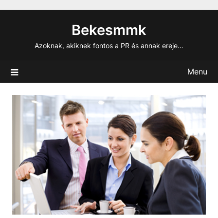
Skip
to
Bekesmmk
content
Azoknak, akiknek fontos a PR és annak ereje…
Menu