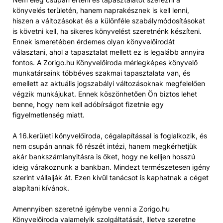
könyvelés területén, hanem naprakésznek is kell lenni,
hiszen a változásokat és a különféle szabálymódosításokat
is követni kell, ha sikeres könyvelést szeretnénk készíteni.
Ennek ismeretében érdemes olyan könyvelőirodát
választani, ahol a tapasztalat mellett ez is legalább annyira
fontos. A Zorigo.hu Könyvelőiroda mérlegképes könyvelő
munkatársaink többéves szakmai tapasztalata van, és
emellett az aktuális jogszabályi változásoknak megfelelően
végzik munkájukat. Ennek köszönhetően Ön biztos lehet
benne, hogy nem kell adóbírságot fizetnie egy
figyelmetlenség miatt.
A 16.kerületi könyvelőiroda, cégalapítással is foglalkozik, és
nem csupán annak fő részét intézi, hanem megkérhetjük
akár bankszámlanyitásra is őket, hogy ne kelljen hosszú
ideig várakoznunk a bankban. Mindezt természetesen igény
szerint vállalják át. Ezen kívül tanácsot is kaphatnak a céget
alapítani kívánok.
Amennyiben szeretné igénybe venni a Zorigo.hu
Könyvelőiroda valamelyik szolgáltatását, illetve szeretne