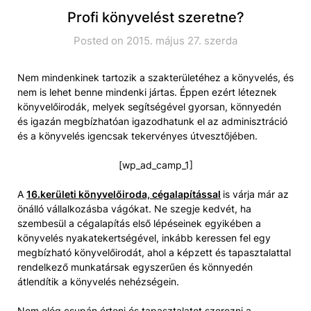
Profi könyvelést szeretne?
Posted on 2015. május 27. szerda
Nem mindenkinek tartozik a szakterületéhez a könyvelés, és
nem is lehet benne mindenki jártas. Éppen ezért léteznek
könyvelőirodák, melyek segítségével gyorsan, könnyedén
és igazán megbízhatóan igazodhatunk el az adminisztráció
és a könyvelés igencsak tekervényes útvesztőjében.
[wp_ad_camp_1]
A
16.kerületi könyvelőiroda, cégalapítással
is várja már az
önálló vállalkozásba vágókat. Ne szegje kedvét, ha
szembesül a cégalapítás első lépéseinek egyikében a
könyvelés nyakatekertségével, inkább keressen fel egy
megbízható könyvelőirodát, ahol a képzett és tapasztalattal
rendelkező munkatársak egyszerűen és könnyedén
átlendítik a könyvelés nehézségein.
Nem elég csupán érteni és tapasztalatot szerezni a