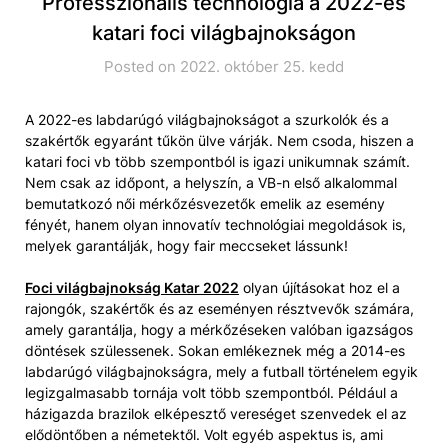
Professzionális technológia a 2022-es
katari foci világbajnokságon
Posted on 2022. október 25. kedd
A 2022-es labdarúgó világbajnokságot a szurkolók és a
szakértők egyaránt tűkön ülve várják. Nem csoda, hiszen a
katari foci vb több szempontból is igazi unikumnak számít.
Nem csak az időpont, a helyszín, a VB-n első alkalommal
bemutatkozó női mérkőzésvezetők emelik az esemény
fényét, hanem olyan innovatív technológiai megoldások is,
melyek garantálják, hogy fair meccseket lássunk!
Foci világbajnokság Katar 2022
olyan újításokat hoz el a
rajongók, szakértők és az eseményen résztvevők számára,
amely garantálja, hogy a mérkőzéseken valóban igazságos
döntések szülessenek. Sokan emlékeznek még a 2014-es
labdarúgó világbajnokságra, mely a futball történelem egyik
legizgalmasabb tornája volt több szempontból. Például a
házigazda brazilok elképesztő vereséget szenvedek el az
elődöntőben a németektől. Volt egyéb aspektus is, ami