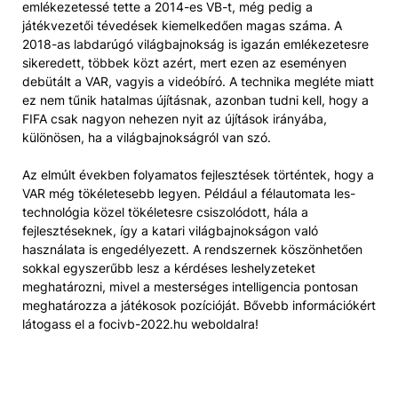
emlékezetessé tette a 2014-es VB-t, még pedig a
játékvezetői tévedések kiemelkedően magas száma. A
2018-as labdarúgó világbajnokság is igazán emlékezetesre
sikeredett, többek közt azért, mert ezen az eseményen
debütált a VAR, vagyis a videóbíró. A technika megléte miatt
ez nem tűnik hatalmas újításnak, azonban tudni kell, hogy a
FIFA csak nagyon nehezen nyit az újítások irányába,
különösen, ha a világbajnokságról van szó.
Az elmúlt években folyamatos fejlesztések történtek, hogy a
VAR még tökéletesebb legyen. Például a félautomata les-
technológia közel tökéletesre csiszolódott, hála a
fejlesztéseknek, így a katari világbajnokságon való
használata is engedélyezett. A rendszernek köszönhetően
sokkal egyszerűbb lesz a kérdéses leshelyzeteket
meghatározni, mivel a mesterséges intelligencia pontosan
meghatározza a játékosok pozícióját. Bővebb információkért
látogass el a focivb-2022.hu weboldalra!