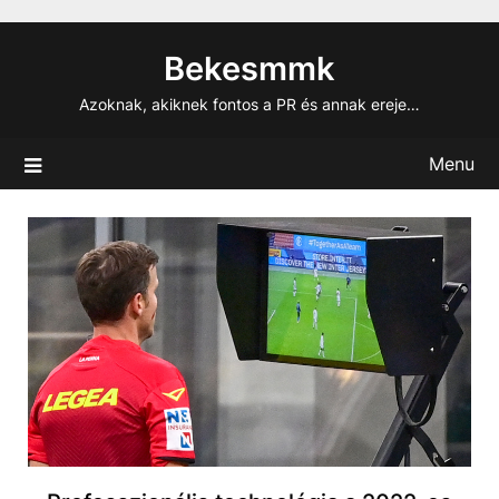
Skip
to
Bekesmmk
content
Azoknak, akiknek fontos a PR és annak ereje…
Menu