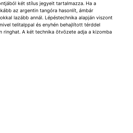
jából két stílus jegyeit tartalmazza. Ha a
kább az argentin tangóra hasonlít, ámbár
okkal lazább annál. Lépéstechnika alapján viszont
ivel telitalppal és enyhén behajlított térddel
 ringhat. A két technika ötvözete adja a kizomba