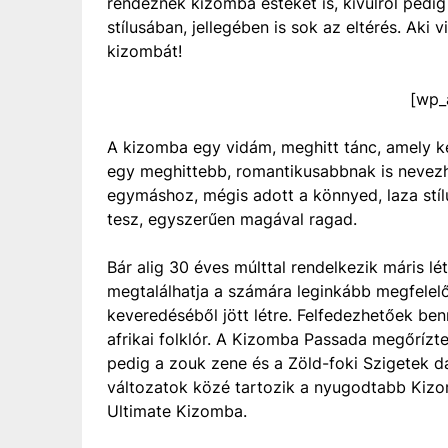
rendeznek kizomba esteket is, kívülről pedig
stílusában, jellegében is sok az eltérés. Aki
kizombát!
[wp_
A kizomba egy vidám, meghitt tánc, amely ke
egy meghittebb, romantikusabbnak is nevezh
egymáshoz, mégis adott a könnyed, laza stí
tesz, egyszerűen magával ragad.
Bár alig 30 éves múlttal rendelkezik máris lé
megtalálhatja a számára leginkább megfelel
keveredéséből jött létre. Felfedezhetőek ben
afrikai folklór. A Kizomba Passada megőrízte
pedig a zouk zene és a Zöld-foki Szigetek d
változatok közé tartozik a nyugodtabb Kiz
Ultimate Kizomba.