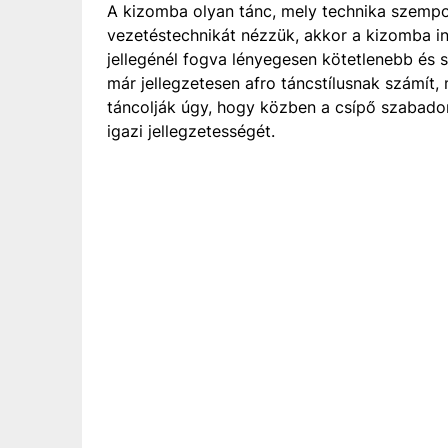
A kizomba olyan tánc, mely technika szempont
vezetéstechnikát nézzük, akkor a kizomba in
jellegénél fogva lényegesen kötetlenebb és s
már jellegzetesen afro táncstílusnak számít, m
táncolják úgy, hogy közben a csípő szabadon
igazi jellegzetességét.