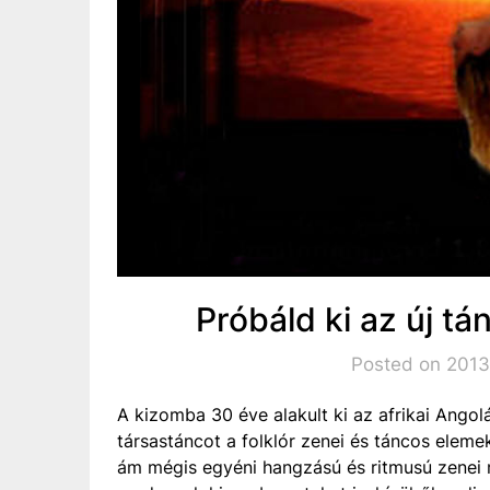
Próbáld ki az új tá
Posted on 2013
A kizomba 30 éve alakult ki az afrikai Angol
társastáncot a folklór zenei és táncos elemek
ám mégis egyéni hangzású és ritmusú zenei 