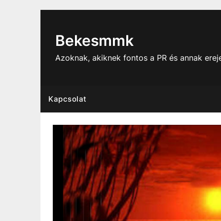
Skip
to
content
Bekesmmk
Azoknak, akiknek fontos a PR és annak ere
Kapcsolat