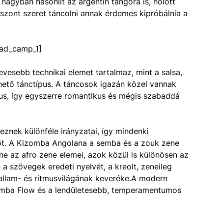
 nagyban hasonlít az argentin tangóra is, holott
 viszont szeret táncolni annak érdemes kipróbálnia a
ad_camp_1]
vesebb technikai elemet tartalmaz, mint a salsa,
ető tánctípus. A táncosok igazán közel vannak
lus, így egyszerre romantikus és mégis szabaddá
teznek különféle irányzatai, így mindenki
őt. A Kizomba Angolana a semba és a zouk zene
ne az afro zene elemei, azok közül is különösen az
 a szövegek eredeti nyelvét, a kreolt, zeneileg
allam- és ritmusvilágának keveréke.A modern
omba Flow és a lendületesebb, temperamentumos