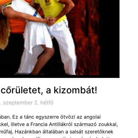
ncőrületet, a kizombát!
. szeptember 2. hétfő
ában. Ez a tánc egyszerre ötvözi az angolai
kel, illetve a Francia Antillákról származó zoukkal,
műfaj. Hazánkban általában a salsát szeretőknek