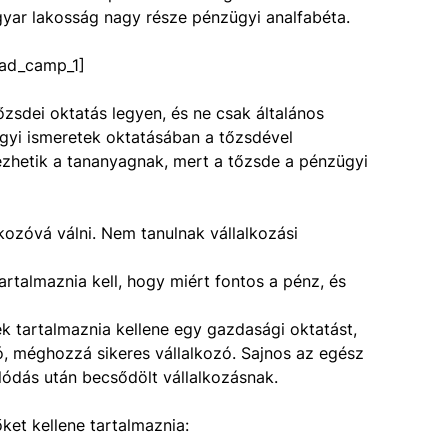
yar lakosság nagy része pénzügyi analfabéta.
ad_camp_1]
zsdei oktatás legyen, és ne csak általános
gyi ismeretek oktatásában a tőzsdével
ezhetik a tananyagnak, mert a tőzsde a pénzügyi
lkozóvá válni. Nem tanulnak vállalkozási
rtalmaznia kell, hogy miért fontos a pénz, és
k tartalmaznia kellene egy gazdasági oktatást,
zó, méghozzá sikeres vállalkozó. Sajnos az egész
lódás után becsődölt vállalkozásnak.
et kellene tartalmaznia: