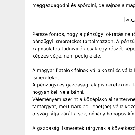
meggazdagodni és spórolni, de sajnos a mag
[wp_
Persze fontos, hogy a pénzügyi oktatás ne tő
pénzügyi ismereteket tartalmazzon. A pénzü
kapcsolatos tudnivalók csak egy részét kép
képzés vége, nem pedig eleje.
A magyar fiatalok félnek vállalkozni és válla
ismereteket.
A pénzügyi és gazdasági alapismereteknek ta
hogyan kell vele bánni.
Véleményem szerint a középiskolai tantervne
tantárgyat, mert bárkiből lehet(ne) vállalko
ország látja kárát a sok, néhány hónapos kín
A gazdasági ismeretek tárgynak a következők