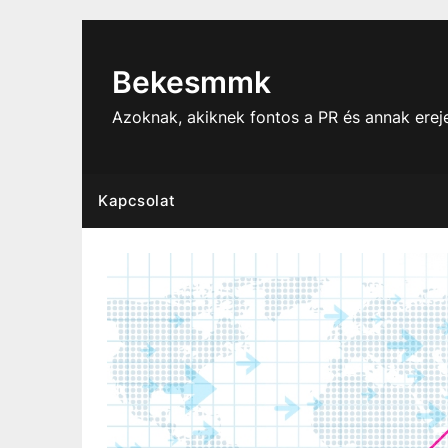
Skip
to
content
Bekesmmk
Azoknak, akiknek fontos a PR és annak ere
Kapcsolat