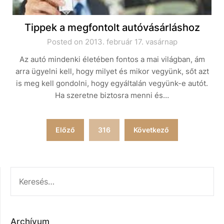
Tippek a megfontolt autóvásárláshoz
Posted on 2013. február 17. vasárnap
Az autó mindenki életében fontos a mai világban, ám
arra ügyelni kell, hogy milyet és mikor vegyünk, sőt azt
is meg kell gondolni, hogy egyáltalán vegyünk-e autót.
Ha szeretne biztosra menni és…
Bejegyzések
Előző
316
Következő
lapozása
KERESÉS:
Archívum