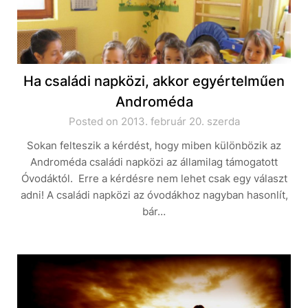
Ha családi napközi, akkor egyértelműen
Androméda
Posted on 2013. február 20. szerda
Sokan felteszik a kérdést, hogy miben különbözik az
Androméda családi napközi az államilag támogatott
Óvodáktól. Erre a kérdésre nem lehet csak egy választ
adni! A családi napközi az óvodákhoz nagyban hasonlít,
bár…