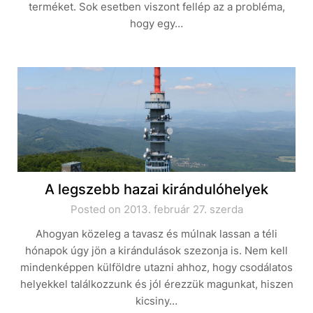
terméket. Sok esetben viszont fellép az a probléma,
hogy egy…
A legszebb hazai kirándulóhelyek
Posted on 2013. február 27. szerda
Ahogyan közeleg a tavasz és múlnak lassan a téli
hónapok úgy jön a kirándulások szezonja is. Nem kell
mindenképpen külföldre utazni ahhoz, hogy csodálatos
helyekkel találkozzunk és jól érezzük magunkat, hiszen
kicsiny…