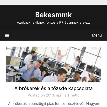
Skip
to
Bekesmmk
content
Azoknak, akiknek fontos a PR és annak ereje…
Menu
A brókerek és a tőzsde kapcsolata
Posted on 2013. április 1. hétfő
A brókerek a pénzügyi piac fontos résztvevői. Nagyon