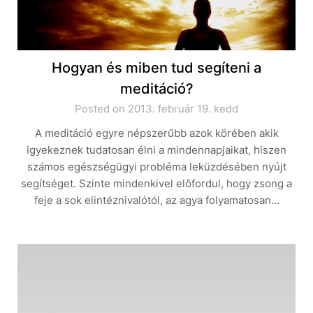
Hogyan és miben tud segíteni a
meditáció?
Posted on 2013. február 19. kedd
A meditáció egyre népszerűbb azok körében akik
igyekeznek tudatosan élni a mindennapjaikat, hiszen
számos egészségügyi probléma leküzdésében nyújt
segítséget. Szinte mindenkivel előfordul, hogy zsong a
feje a sok elintéznivalótól, az agya folyamatosan…