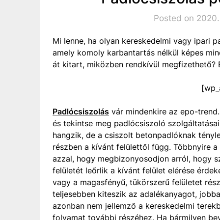
Posted on 2020
Mi lenne, ha olyan kereskedelmi vagy ipari 
amely komoly karbantartás nélkül képes mind
át kitart, miközben rendkívül megfizethető? E
[wp_
Padlócsiszolás
vár mindenkire az epo-trend
és tekintse meg padlócsiszoló szolgáltatásain
hangzik, de a csiszolt betonpadlóknak tény
részben a kívánt felülettől függ. Többnyire 
azzal, hogy megbizonyosodjon arról, hogy szi
felületét leőrlik a kívánt felület elérése érd
vagy a magasfényű, tükörszerű felületet rés
teljesebben kiteszik az adalékanyagot, jobba
azonban nem jellemző a kereskedelmi terekbe
folyamat további részéhez. Ha bármilyen bevo