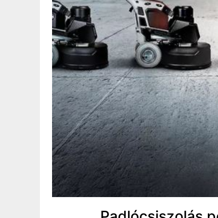
Padlócsiszolás 