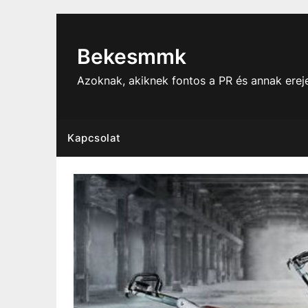
Skip
to
content
Bekesmmk
Azoknak, akiknek fontos a PR és annak ere
Kapcsolat