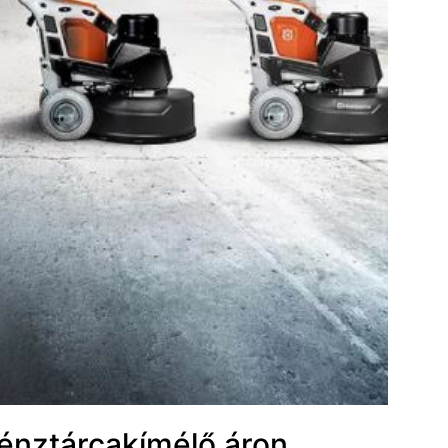
pénztárcakímélő áron