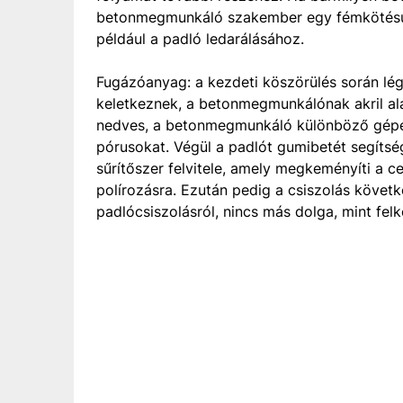
betonmegmunkáló szakember egy fémkötésű
például a padló ledarálásához.
Fugázóanyag: a kezdeti köszörülés során lé
keletkeznek, a betonmegmunkálónak akril ala
nedves, a betonmegmunkáló különböző gépeke
pórusokat. Végül a padlót gumibetét segítség
sűrítőszer felvitele, amely megkeményíti a c
polírozásra. Ezután pedig a csiszolás köve
padlócsiszolásról, nincs más dolga, mint fel