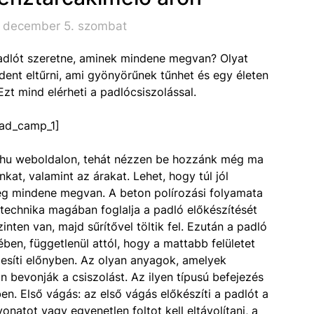
. december 5. szombat
padlót szeretne, aminek mindene megvan? Olyat
ent eltűrni, ami gyönyörűnek tűnhet és egy életen
zt mind elérheti a padlócsiszolással.
ad_camp_1]
.hu weboldalon, tehát nézzen be hozzánk még ma
kat, valamint az árakat. Lehet, hogy túl jól
leg mindene megvan. A beton polírozási folyamata
a technika magában foglalja a padló előkészítését
nten van, majd sűrítővel töltik fel. Ezután a padló
ekében, függetlenül attól, hogy a mattabb felületet
zesíti előnyben. Az olyan anyagok, amelyek
n bevonják a csiszolást. Az ilyen típusú befejezés
n. Első vágás: az első vágás előkészíti a padlót a
natot vagy egyenetlen foltot kell eltávolítani, a