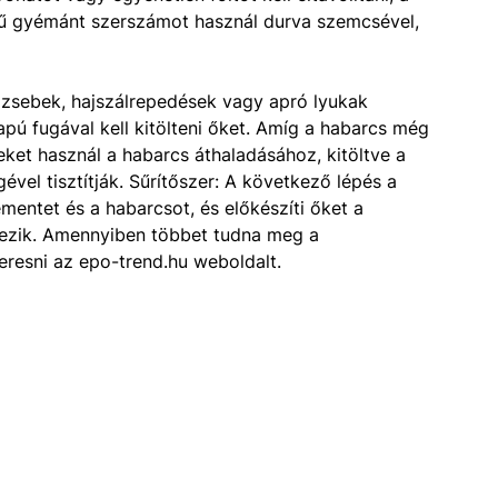
 gyémánt szerszámot használ durva szemcsével,
gzsebek, hajszálrepedések vagy apró lyukak
pú fugával kell kitölteni őket. Amíg a habarcs még
t használ a habarcs áthaladásához, kitöltve a
ével tisztítják. Sűrítőszer: A következő lépés a
ementet és a habarcsot, és előkészíti őket a
tkezik. Amennyiben többet tudna meg a
keresni az epo-trend.hu weboldalt.