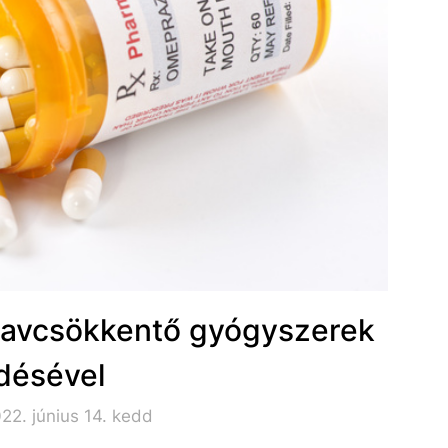
 savcsökkentő gyógyszerek
désével
22. június 14. kedd