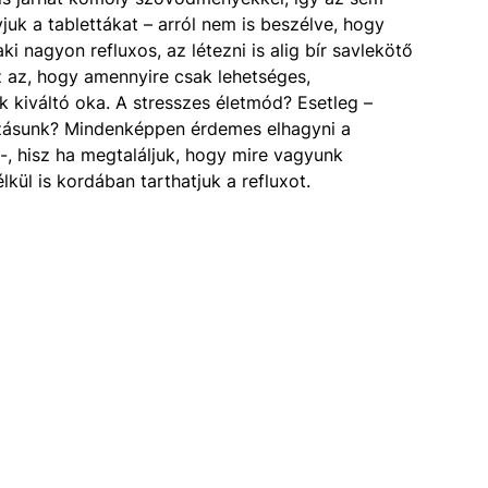
uk a tablettákat – arról nem is beszélve, hogy
ki nagyon refluxos, az létezni is alig bír savlekötő
az az, hogy amennyire csak lehetséges,
k kiváltó oka. A stresszes életmód? Esetleg –
ozásunk? Mindenképpen érdemes elhagyni a
 -, hisz ha megtaláljuk, hogy mire vagyunk
kül is kordában tarthatjuk a refluxot.