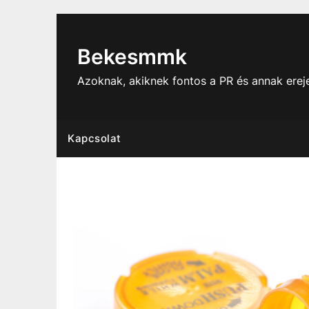
Skip
to
content
Bekesmmk
Azoknak, akiknek fontos a PR és annak ere
Kapcsolat