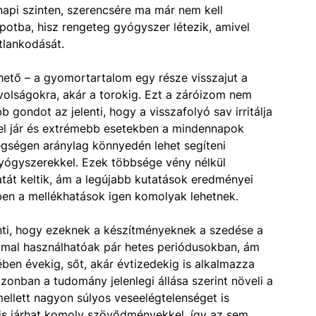
napi szinten, szerencsére ma már nem kell
potba, hisz rengeteg gyógyszer létezik, amivel
tlankodását.
thető – a gyomortartalom egy része visszajut a
volságokra, akár a torokig. Ezt a záróizom nem
ondot az jelenti, hogy a visszafolyó sav irritálja
sel jár és extrémebb esetekben a mindennapok
egségen aránylag könnyedén lehet segíteni
gyógyszerekkel. Ezek többsége vény nélkül
atát keltik, ám a legújabb kutatások eredményei
ben a mellékhatások igen komolyak lehetnek.
nti, hogy ezeknek a készítményeknek a szedése a
mmal használhatóak pár hetes periódusokban, ám
ben évekig, sőt, akár évtizedekig is alkalmazza
onban a tudomány jelenlegi állása szerint növeli a
ellett nagyon súlyos veseelégtelenséget is
 is járhat komoly szövődményekkel, így az sem