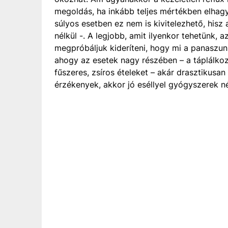
megoldás, ha inkább teljes mértékben elhagyj
súlyos esetben ez nem is kivitelezhető, hisz a
nélkül -. A legjobb, amit ilyenkor tehetünk, 
megpróbáljuk kideríteni, hogy mi a panaszun
ahogy az esetek nagy részében – a táplálk
fűszeres, zsíros ételeket – akár drasztikusan
érzékenyek, akkor jó eséllyel gyógyszerek nél