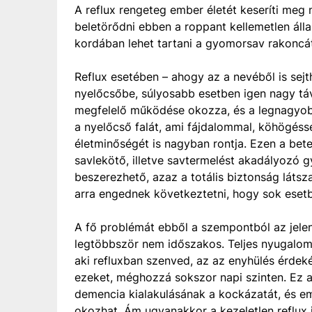
A reflux rengeteg ember életét keseríti meg 
beletörődni ebben a roppant kellemetlen álla
kordában lehet tartani a gyomorsav rakoncá
Reflux esetében – ahogy az a nevéből is sej
nyelőcsőbe, súlyosabb esetben igen nagy tá
megfelelő működése okozza, és a legnagyobb g
a nyelőcső falát, ami fájdalommal, köhögés
életminőségét is nagyban rontja. Ezen a bet
savlekötő, illetve savtermelést akadályozó 
beszerezhető, azaz a totális biztonság látsz
arra engednek következtetni, hogy sok eset
A fő problémát ebből a szempontból az jele
legtöbbször nem időszakos. Teljes nyugalo
aki refluxban szenved, az az enyhülés érdeké
ezeket, méghozzá sokszor napi szinten. Ez az
demencia kialakulásának a kockázatát, és em
okozhat. Ám ugyanakkor a kezeletlen reflux