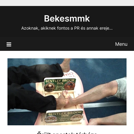
Skip
to
Bekesmmk
content
Azoknak, akiknek fontos a PR és annak ereje…
Menu