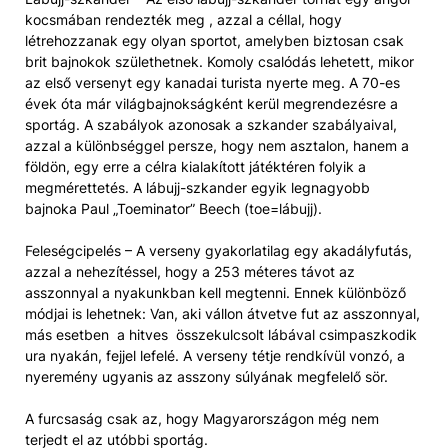
kocsmában rendezték meg , azzal a céllal, hogy
létrehozzanak egy olyan sportot, amelyben biztosan csak
brit bajnokok születhetnek. Komoly csalódás lehetett, mikor
az első versenyt egy kanadai turista nyerte meg. A 70-es
évek óta már világbajnokságként kerül megrendezésre a
sportág. A szabályok azonosak a szkander szabályaival,
azzal a különbséggel persze, hogy nem asztalon, hanem a
földön, egy erre a célra kialakított játéktéren folyik a
megmérettetés. A lábujj-szkander egyik legnagyobb
bajnoka Paul „Toeminator” Beech (toe=lábujj).
Feleségcipelés – A verseny gyakorlatilag egy akadályfutás,
azzal a nehezítéssel, hogy a 253 méteres távot az
asszonnyal a nyakunkban kell megtenni. Ennek különböző
módjai is lehetnek: Van, aki vállon átvetve fut az asszonnyal,
más esetben a hitves összekulcsolt lábával csimpaszkodik
ura nyakán, fejjel lefelé. A verseny tétje rendkívül vonzó, a
nyeremény ugyanis az asszony súlyának megfelelő sör.
A furcsaság csak az, hogy Magyarországon még nem
terjedt el az utóbbi sportág.