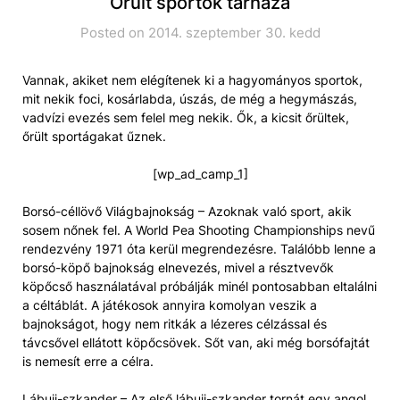
Őrült sportok tárháza
Posted on 2014. szeptember 30. kedd
Vannak, akiket nem elégítenek ki a hagyományos sportok,
mit nekik foci, kosárlabda, úszás, de még a hegymászás,
vadvízi evezés sem felel meg nekik. Ők, a kicsit őrültek,
őrült sportágakat űznek.
[wp_ad_camp_1]
Borsó-céllövő Világbajnokság – Azoknak való sport, akik
sosem nőnek fel. A World Pea Shooting Championships nevű
rendezvény 1971 óta kerül megrendezésre. Találóbb lenne a
borsó-köpő bajnokság elnevezés, mivel a résztvevők
köpőcső használatával próbálják minél pontosabban eltalálni
a céltáblát. A játékosok annyira komolyan veszik a
bajnokságot, hogy nem ritkák a lézeres célzással és
távcsővel ellátott köpőcsövek. Sőt van, aki még borsófajtát
is nemesít erre a célra.
Lábujj-szkander – Az első lábujj-szkander tornát egy angol