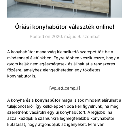
Óriási konyhabútor választék online!
Posted on 2020. május 9. szombat
A konyhabútor manapság kiemelkedő szerepet tölt be a
mindennapi életünkben. Egyre többen veszik észre, hogy a
gyors kaják nem egészségesek és állnak át a rendszeres
főzésre, amelyhez elengedhetetlen egy tökéletes
konyhabútor is.
[wp_ad_camp_1]
A konyha és a
konyhabútor
maga is sok mindent elárulhat a
tulajdonosáról, így kellőképpen oda kell figyelnünk, ha meg
szeretnénk vásárolni egy új konyhabútort. A legjobb, ha
azzal kezdjük a számunkra legmegfelelőbb konyhabútor
kutatását, hogy átgondoljuk az igényeket. Mire van