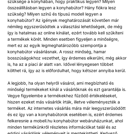
szüksége a konyhában, hogy praktikus legyen? Milyen
összeállításban legyen a konyhabútor? Hány fiókra lesz
szükség? Milyen színű és típusú modell legyen a
konyhabútor? Az igények meghatározását követően már
némileg egyszerűsödtek a választási lehetőségek, de még
így is hatalmas az online kínálat, ezért tovább kell szűkíteni
a termékek körét. Minden esetben figyeljen a minőségre,
mert ez az egyik legmeghatározóbb szempontja a
konyhabútor vásárlásnak. A rossz minőség, hamar
bosszúságokhoz vezethet, így érdemes elkerülni, még akkor
is, ha az a piaci ár alatt van. Idővel lényegesen többet
költhet rá, így az is előfordulhat, hogy kétszer annyiba kerül.
A legjobb, ha olyan helyről vásárol, ami megbízható és
minőségi termékeket kínál a vásárlóknak és ezt garantálja is.
Vegye figyelembe a termékekhez fűződő értékeléseket,
hiszen ezeket más vásárlók írták, illetve véleményezték a
terméket. Az internetes vásárlás mára már leegyszerűsödött
és ez így van a konyhabútorok esetében is, ezért érdemes
felkeresnie a mobell.hu konyhabútor webáruházunkat, ahol
minden termékünkről részletes információkat talál és az
eddigi vásárlóink véleményeit is megtekintheti. Kedvező