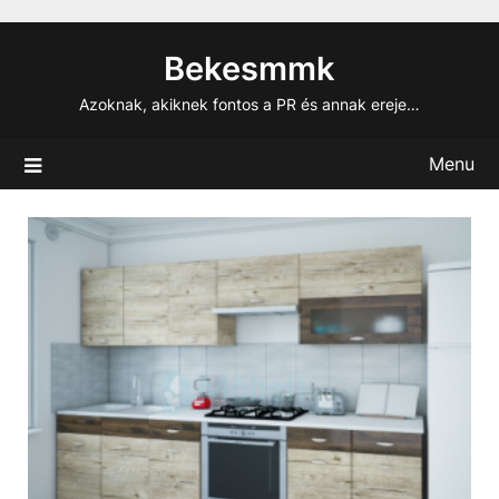
Skip
to
Bekesmmk
content
Azoknak, akiknek fontos a PR és annak ereje…
Menu