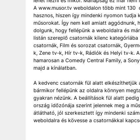
lehet nézni és mikor. Manapság ez már nem í
A www.musor.tv weboldalon több mint 130 c
hasznos, hiszen így mindenki nyomon tudja 
műsorokat. Így nem kell amiatt aggódnunk, h
dolgunk, hogy fellépünk a weboldalra és mári
listán szereplő csatornák kilenc kategóriáb
csatornák, Film és sorozat csatornák, Gyermek
k, Zene tv-k, Hír tv-k, Rádiók és Helyi tv-k.
hamarosan a Comedy Central Family, a Sony
majd a kínálatban.
A kedvenc csatornák fül alatt elkészíthetjük 
bármikor fellépünk az oldalra könnyen megta
gyakran nézünk. A beállítások fül alatt pedig
ország időzónája szerint jelennek meg a mű
átlátható, jól szerkesztett így mindenki szá
weboldalra és kövesse a csatornákkal kapcs