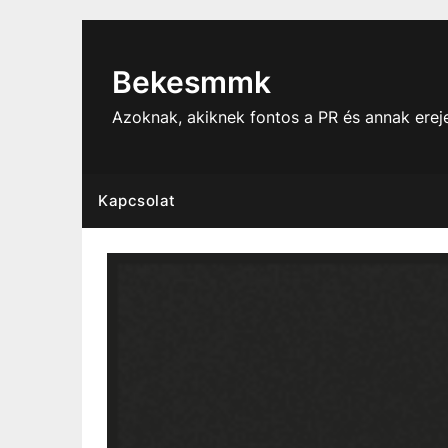
Skip
to
content
Bekesmmk
Azoknak, akiknek fontos a PR és annak ere
Kapcsolat