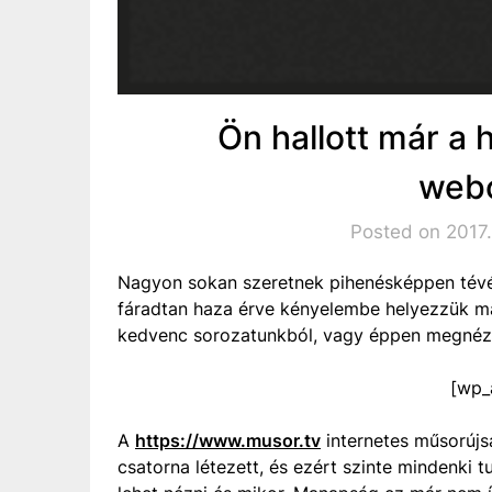
Ön hallott már a
webo
Posted on 2017
Nagyon sokan szeretnek pihenésképpen tévét 
fáradtan haza érve kényelembe helyezzük m
kedvenc sorozatunkból, vagy éppen megnézzü
[wp_
A
https://www.musor.tv
internetes műsorúj
csatorna létezett, és ezért szinte mindenki 