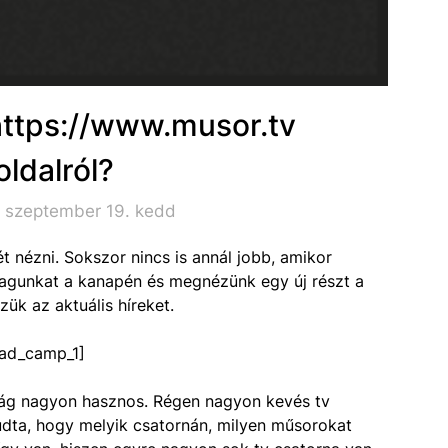
 https://www.musor.tv
ldalról?
. szeptember 19. kedd
nézni. Sokszor nincs is annál jobb, amikor
agunkat a kanapén és megnézünk egy új részt a
k az aktuális híreket.
ad_camp_1]
ság nagyon hasznos. Régen nagyon kevés tv
tudta, hogy melyik csatornán, milyen műsorokat