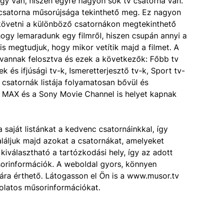
gy van, hiszen egyre nagyon sok tv csatorna van.
satorna műsorújsága tekinthető meg. Ez nagyon
követni a különböző csatornákon megtekinthető
ogy lemaradunk egy filmről, hiszen csupán annyi a
s megtudjuk, hogy mikor vetítik majd a filmet. A
a vannak felosztva és ezek a következők: Főbb tv
 és ifjúsági tv-k, Ismeretterjesztő tv-k, Sport tv-
 A csatornák listája folyamatosan bővül és
 MAX és a Sony Movie Channel is helyet kapnak
a saját listánkat a kedvenc csatornáinkkal, így
láljuk majd azokat a csatornákat, amelyeket
 kiválasztható a tartózkodási hely, így az adott
sorinformációk. A weboldal gyors, könnyen
mára érthető. Látogasson el Ön is a www.musor.tv
olatos műsorinformációkat.