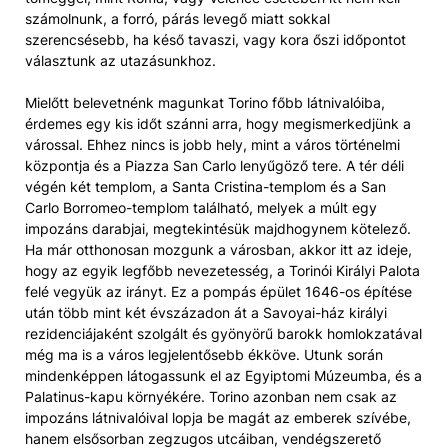
számolnunk, a forró, párás levegő miatt sokkal
szerencsésebb, ha késő tavaszi, vagy kora őszi időpontot
választunk az utazásunkhoz.
Mielőtt belevetnénk magunkat Torino főbb látnivalóiba,
érdemes egy kis időt szánni arra, hogy megismerkedjünk a
várossal. Ehhez nincs is jobb hely, mint a város történelmi
központja és a Piazza San Carlo lenyűgöző tere. A tér déli
végén két templom, a Santa Cristina-templom és a San
Carlo Borromeo-templom található, melyek a múlt egy
impozáns darabjai, megtekintésük majdhogynem kötelező.
Ha már otthonosan mozgunk a városban, akkor itt az ideje,
hogy az egyik legfőbb nevezetesség, a Torinói Királyi Palota
felé vegyük az irányt. Ez a pompás épület 1646-os építése
után több mint két évszázadon át a Savoyai-ház királyi
rezidenciájaként szolgált és gyönyörű barokk homlokzatával
még ma is a város legjelentősebb ékköve. Utunk során
mindenképpen látogassunk el az Egyiptomi Múzeumba, és a
Palatinus-kapu környékére. Torino azonban nem csak az
impozáns látnivalóival lopja be magát az emberek szívébe,
hanem elsősorban zegzugos utcáiban, vendégszerető