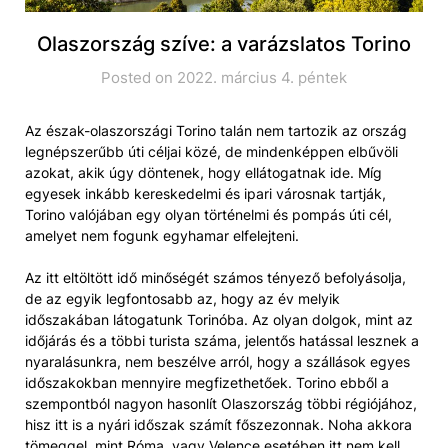
Olaszország szíve: a varázslatos Torino
Posted on 2022. március 4. péntek
Az észak-olaszországi Torino talán nem tartozik az ország
legnépszerűbb úti céljai közé, de mindenképpen elbűvöli
azokat, akik úgy döntenek, hogy ellátogatnak ide. Míg
egyesek inkább kereskedelmi és ipari városnak tartják,
Torino valójában egy olyan történelmi és pompás úti cél,
amelyet nem fogunk egyhamar elfelejteni.
Az itt eltöltött idő minőségét számos tényező befolyásolja,
de az egyik legfontosabb az, hogy az év melyik
időszakában látogatunk Torinóba. Az olyan dolgok, mint az
időjárás és a többi turista száma, jelentős hatással lesznek a
nyaralásunkra, nem beszélve arról, hogy a szállások egyes
időszakokban mennyire megfizethetőek. Torino ebből a
szempontból nagyon hasonlít Olaszország többi régiójához,
hisz itt is a nyári időszak számít főszezonnak. Noha akkora
tömeggel, mint Róma, vagy Velence esetében itt nem kell