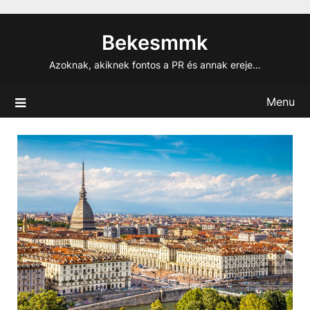
Skip
to
Bekesmmk
content
Azoknak, akiknek fontos a PR és annak ereje…
Menu