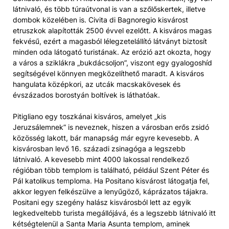
látnivaló, és több túraútvonal is van a szőlőskertek, illetve
dombok közelében is. Civita di Bagnoregio kisvárost
etruszkok alapították 2500 évvel ezelőtt. A kisváros magas
fekvésű, ezért a magasból lélegzetelállító látványt biztosít
minden oda látogató turistának. Az erózió azt okozta, hogy
a város a sziklákra „bukdácsoljon”, viszont egy gyalogoshíd
segítségével könnyen megközelíthető maradt. A kisváros
hangulata középkori, az utcák macskakövesek és
évszázados borostyán boltívek is láthatóak.
Pitigliano egy toszkánai kisváros, amelyet „kis
Jeruzsálemnek” is neveznek, hiszen a városban erős zsidó
közösség lakott, bár manapság már egyre kevesebb. A
kisvárosban levő 16. századi zsinagóga a legszebb
látnivaló. A kevesebb mint 4000 lakossal rendelkező
régióban több templom is található, például Szent Péter és
Pál katolikus temploma. Ha Positano kisvárost látogatja fel,
akkor legyen felkészülve a lenyűgöző, káprázatos tájakra.
Positani egy szegény halász kisvárosból lett az egyik
legkedveltebb turista megállójává, és a legszebb látnivaló itt
kétségtelenül a Santa Maria Asunta templom, aminek