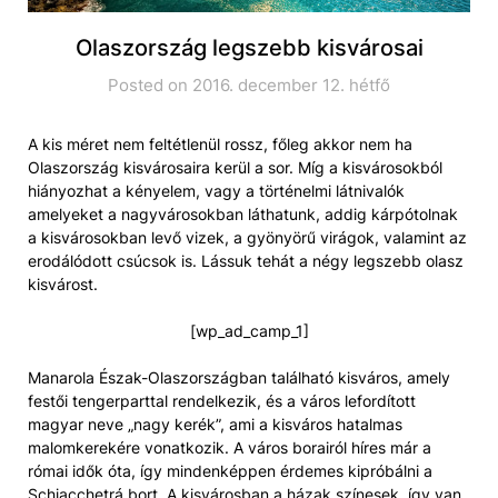
Olaszország legszebb kisvárosai
Posted on 2016. december 12. hétfő
A kis méret nem feltétlenül rossz, főleg akkor nem ha
Olaszország kisvárosaira kerül a sor. Míg a kisvárosokból
hiányozhat a kényelem, vagy a történelmi látnivalók
amelyeket a nagyvárosokban láthatunk, addig kárpótolnak
a kisvárosokban levő vizek, a gyönyörű virágok, valamint az
erodálódott csúcsok is. Lássuk tehát a négy legszebb olasz
kisvárost.
[wp_ad_camp_1]
Manarola Észak-Olaszországban található kisváros, amely
festői tengerparttal rendelkezik, és a város lefordított
magyar neve „nagy kerék”, ami a kisváros hatalmas
malomkerekére vonatkozik. A város borairól híres már a
római idők óta, így mindenképpen érdemes kipróbálni a
Schiacchetrá bort. A kisvárosban a házak színesek, így van