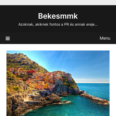
Skip
to
Bekesmmk
content
Azoknak, akiknek fontos a PR és annak ereje…
Menu