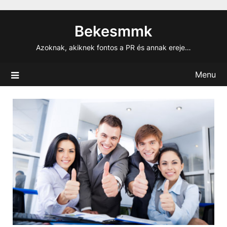
Skip
to
Bekesmmk
content
Azoknak, akiknek fontos a PR és annak ereje…
Menu