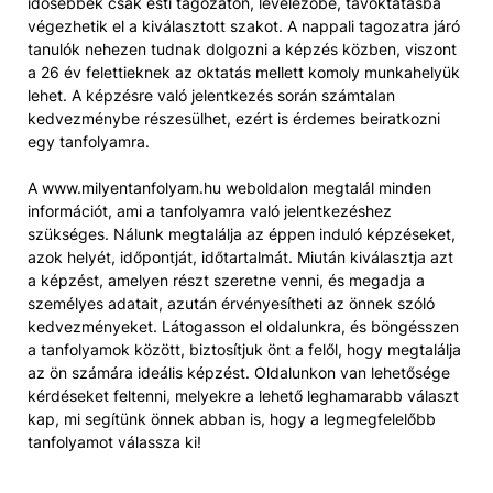
idősebbek csak esti tagozaton, levelezőbe, távoktatásba
végezhetik el a kiválasztott szakot. A nappali tagozatra járó
tanulók nehezen tudnak dolgozni a képzés közben, viszont
a 26 év felettieknek az oktatás mellett komoly munkahelyük
lehet. A képzésre való jelentkezés során számtalan
kedvezménybe részesülhet, ezért is érdemes beiratkozni
egy tanfolyamra.
A www.milyentanfolyam.hu weboldalon megtalál minden
információt, ami a tanfolyamra való jelentkezéshez
szükséges. Nálunk megtalálja az éppen induló képzéseket,
azok helyét, időpontját, időtartalmát. Miután kiválasztja azt
a képzést, amelyen részt szeretne venni, és megadja a
személyes adatait, azután érvényesítheti az önnek szóló
kedvezményeket. Látogasson el oldalunkra, és böngésszen
a tanfolyamok között, biztosítjuk önt a felől, hogy megtalálja
az ön számára ideális képzést. Oldalunkon van lehetősége
kérdéseket feltenni, melyekre a lehető leghamarabb választ
kap, mi segítünk önnek abban is, hogy a legmegfelelőbb
tanfolyamot válassza ki!