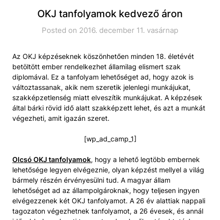
OKJ tanfolyamok kedvező áron
Posted on 2016. december 11. vasárnap
Az OKJ képzéseknek köszönhetően minden 18. életévét
betöltött ember rendelkezhet államilag elismert szak
diplomával. Ez a tanfolyam lehetőséget ad, hogy azok is
változtassanak, akik nem szeretik jelenlegi munkájukat,
szakképzetlenség miatt elveszítik munkájukat. A képzések
által bárki rövid idő alatt szakképzett lehet, és azt a munkát
végezheti, amit igazán szeret.
[wp_ad_camp_1]
Olcsó OKJ tanfolyamok
, hogy a lehető legtöbb embernek
lehetősége legyen elvégeznie, olyan képzést mellyel a világ
bármely részén érvényesülni tud. A magyar állam
lehetőséget ad az állampolgároknak, hogy teljesen ingyen
elvégezzenek két OKJ tanfolyamot. A 26 év alattiak nappali
tagozaton végezhetnek tanfolyamot, a 26 évesek, és annál