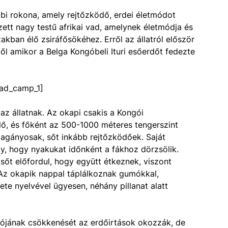
ebbi rokona, amely rejtőzködő, erdei életmódot
zett nagy testű afrikai vad, amelynek életmódja és
kban élő zsiráfősökéhez. Erről az állatról először
től amikor a Belga Kongóbeli Ituri esőerdőt fedezte
ad_camp_1]
 az állatnak. Az okapi csakis a Kongói
lő, és főként az 500-1000 méteres tengerszint
magányosak, sőt inkább rejtőzködőek. Saját
 úgy, hogy nyakukat időnként a fákhoz dörzsölik.
sőt előfordul, hogy együtt étkeznek, viszont
Az okapik nappal táplálkoznak gumókkal,
kete nyelvével ügyesen, néhány pillanat alatt
ciójának csökkenését az erdőirtások okozzák, de