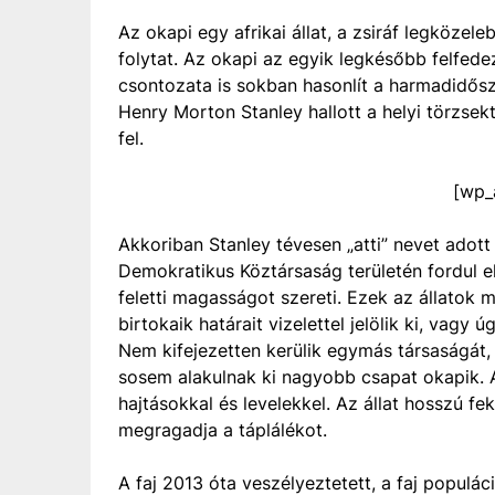
Az okapi egy afrikai állat, a zsiráf legközel
folytat. Az okapi az egyik legkésőbb felfede
csontozata is sokban hasonlít a harmadidősza
Henry Morton Stanley hallott a helyi törzsek
fel.
[wp_
Akkoriban Stanley tévesen „atti” nevet adott
Demokratikus Köztársaság területén fordul e
feletti magasságot szereti. Ezek az állatok 
birtokaik határait vizelettel jelölik ki, vagy
Nem kifejezetten kerülik egymás társaságát, 
sosem alakulnak ki nagyobb csapat okapik. 
hajtásokkal és levelekkel. Az állat hosszú fe
megragadja a táplálékot.
A faj 2013 óta veszélyeztetett, a faj populá