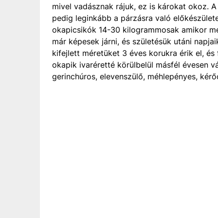
mivel vadásznak rájuk, ez is károkat okoz. A 
pedig leginkább a párzásra való előkészületek
okapicsikók 14-30 kilogrammosak amikor megs
már képesek járni, és születésük utáni napja
kifejlett méretüket 3 éves korukra érik el, é
okapik ivaréretté körülbelül másfél évesen vá
gerinchúros, elevenszülő, méhlepényes, kérő