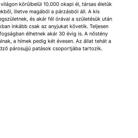
világon körülbelül 10.000 okapi él, társas életük
ből, illetve magából a párzásból áll. A kis
zületnek, és akár fél órával a születésük után
ikban inkább csak az anyjukat követik. Teljesen
s fogságban élhetnek akár 30 évig is. A nőstény
lnak, a hímek pedig két évesen. Az állat tehát a
dző párosujjú patások csoportjába tartozik.