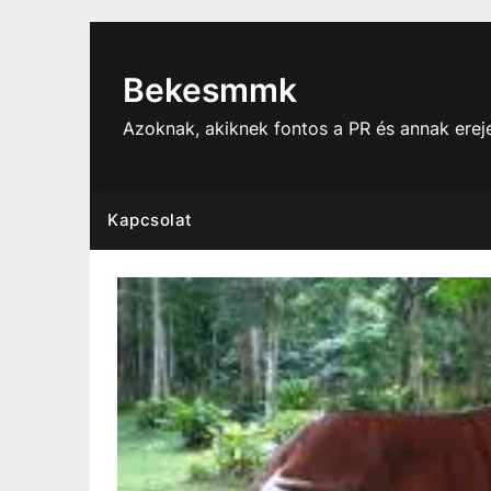
Skip
to
content
Bekesmmk
Azoknak, akiknek fontos a PR és annak ere
Kapcsolat