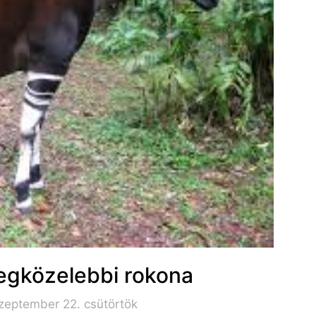
 legközelebbi rokona
zeptember 22. csütörtök