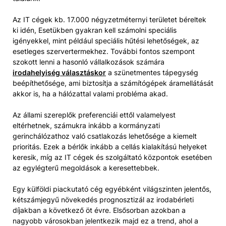
Az IT cégek kb. 17.000 négyzetméternyi területet béreltek
ki idén, Esetükben gyakran kell számolni speciális
igényekkel, mint például speciális hűtési lehetőségek, az
esetleges szervertermekhez. További fontos szempont
szokott lenni a hasonló vállalkozások számára
irodahelyiség választáskor
a szünetmentes tápegység
beépíthetősége, ami biztosítja a számítógépek áramellátását
akkor is, ha a hálózattal valami probléma akad.
Az állami szereplők preferenciái ettől valamelyest
eltérhetnek, számukra inkább a kormányzati
gerinchálózathoz való csatlakozás lehetősége a kiemelt
prioritás. Ezek a bérlők inkább a cellás kialakítású helyeket
keresik, míg az IT cégek és szolgáltató központok esetében
az egylégterű megoldások a keresettebbek.
Egy külföldi piackutató cég egyébként világszinten jelentős,
kétszámjegyű növekedés prognosztizál az irodabérleti
díjakban a következő öt évre. Elsősorban azokban a
nagyobb városokban jelentkezik majd ez a trend, ahol a