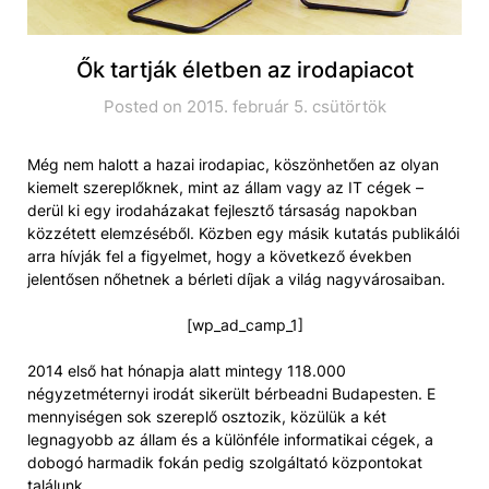
Ők tartják életben az irodapiacot
Posted on 2015. február 5. csütörtök
Még nem halott a hazai irodapiac, köszönhetően az olyan
kiemelt szereplőknek, mint az állam vagy az IT cégek –
derül ki egy irodaházakat fejlesztő társaság napokban
közzétett elemzéséből. Közben egy másik kutatás publikálói
arra hívják fel a figyelmet, hogy a következő években
jelentősen nőhetnek a bérleti díjak a világ nagyvárosaiban.
[wp_ad_camp_1]
2014 első hat hónapja alatt mintegy 118.000
négyzetméternyi irodát sikerült bérbeadni Budapesten. E
mennyiségen sok szereplő osztozik, közülük a két
legnagyobb az állam és a különféle informatikai cégek, a
dobogó harmadik fokán pedig szolgáltató központokat
találunk.