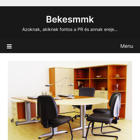
Skip
to
Bekesmmk
content
Azoknak, akiknek fontos a PR és annak ereje…
Menu