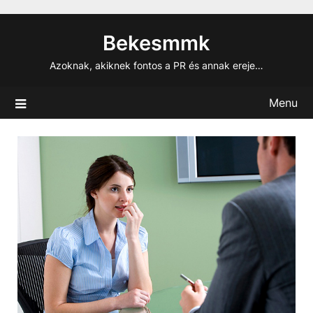
Skip
to
Bekesmmk
content
Azoknak, akiknek fontos a PR és annak ereje…
Menu