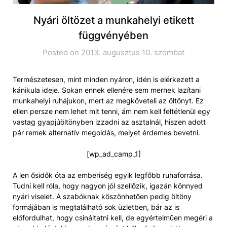
Nyári öltözet a munkahelyi etikett
függvényében
Posted on 2013. augusztus 10. szombat
Természetesen, mint minden nyáron, idén is elérkezett a
kánikula ideje. Sokan ennek ellenére sem mernek lazítani
munkahelyi ruhájukon, mert az megköveteli az öltönyt. Ez
ellen persze nem lehet mit tenni, ám nem kell feltétlenül egy
vastag gyapjúöltönyben izzadni az asztalnál, hiszen adott
pár remek alternatív megoldás, melyet érdemes bevetni.
[wp_ad_camp_1]
A len ősidők óta az emberiség egyik legfőbb ruhaforrása.
Tudni kell róla, hogy nagyon jól szellőzik, igazán könnyed
nyári viselet. A szabóknak köszönhetően pedig öltöny
formájában is megtalálható sok üzletben, bár az is
előfordulhat, hogy csináltatni kell, de egyértelműen megéri a