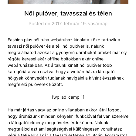
Női pulóver, tavasszal és télen
Posted on 2017. február 19. vasárnap
Fashion plus női ruha webáruház kínálata közé tartozik a
tavaszi női pulóver és a téli női pulóver is. nálunk
megtalálhatod azokat a gyönyörű darabokat amiket már oly
régóta keresel akár offline boltokban akár online
webáruházakban. Az általunk kínált női pulóver több
kategóriára van osztva, hogy a webáruházra látogató
hölgyek könnyedén tudjanak navigálni a kívánt évszaknak
megfelelő pulóverek között.
[wp_ad_camp_1]
Ha már jártas vagy az online világában akkor látni fogod,
hogy áruházunk minden kényelmi funkcióval fel van szerelve
a látogatói élmény megnövelés érdekében. Nálunk
megtalálod azt ami segítségével különlegesen vonulhatsz
végi a téli vagy akár a tavaszi estéken az utcán. Folyamatos