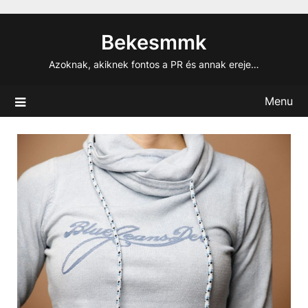
Skip
to
Bekesmmk
content
Azoknak, akiknek fontos a PR és annak ereje…
Menu