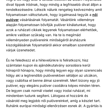
divat tippek íródnak, hogy mindig a legfrissebb divat álljon a
rendelkezésedre. Létezik nálunk rengeteg kedvezmény amit
folyamatosan változtatunk, hogy izgalmassá tegyük a
női
pulóver
vásárlásának folyamatát. Vásárlóink véleménye
alapján folyamatosan bővítjük pulóver kínálatunkat, hogy
azok a ruházati cikkek legyenek folyamatosan elérhetőek,
amikre valóban szükség van. Ha te is megírnád
véleményeden pulóvereink minőségéről áruházunk
kiszolgálásának folyamatáról akkor emailban szeretettel
várjuk üzenetedet.
És ne feledkezz el a hírlevelünkre is feliratkozni, hisz
számtalan kupon és ajándékutalvány sorsolásra kerül
hónapról hónapra, hogy mindig legyen egy olyan szerencsés
hölgy aki a legtrendibb pulóverekben sétáljon az utcákon,
vagy csábítsa el benne álmai szerelmét. Mert bizony egy jó
pulóver, egy elegáns pulóver csodákra képes minden téren.
De legyen csak normál viselet vagy irodai ruházat, mi
mindenben tudunk segíteni. Látogass el hozzánk és
vásárold meg legjobb női pulóvereinket, amíg a készlet tart.
Ruháink európai minőségi ellenőrzésen esnek át. A gyártás is