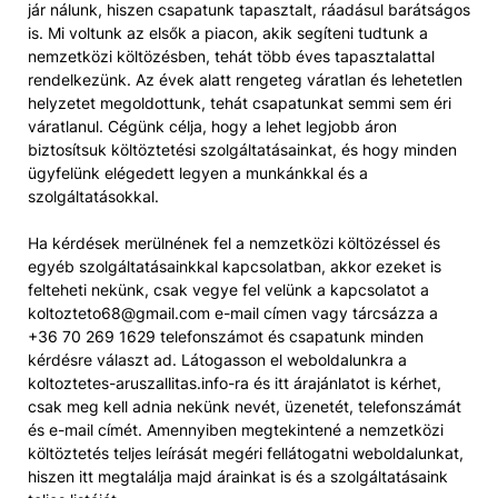
jár nálunk, hiszen csapatunk tapasztalt, ráadásul barátságos
is. Mi voltunk az elsők a piacon, akik segíteni tudtunk a
nemzetközi költözésben, tehát több éves tapasztalattal
rendelkezünk. Az évek alatt rengeteg váratlan és lehetetlen
helyzetet megoldottunk, tehát csapatunkat semmi sem éri
váratlanul. Cégünk célja, hogy a lehet legjobb áron
biztosítsuk költöztetési szolgáltatásainkat, és hogy minden
ügyfelünk elégedett legyen a munkánkkal és a
szolgáltatásokkal.
Ha kérdések merülnének fel a nemzetközi költözéssel és
egyéb szolgáltatásainkkal kapcsolatban, akkor ezeket is
felteheti nekünk, csak vegye fel velünk a kapcsolatot a
koltozteto68@gmail.com e-mail címen vagy tárcsázza a
+36 70 269 1629 telefonszámot és csapatunk minden
kérdésre választ ad. Látogasson el weboldalunkra a
koltoztetes-aruszallitas.info-ra és itt árajánlatot is kérhet,
csak meg kell adnia nekünk nevét, üzenetét, telefonszámát
és e-mail címét. Amennyiben megtekintené a nemzetközi
költöztetés teljes leírását megéri fellátogatni weboldalunkat,
hiszen itt megtalálja majd árainkat is és a szolgáltatásaink