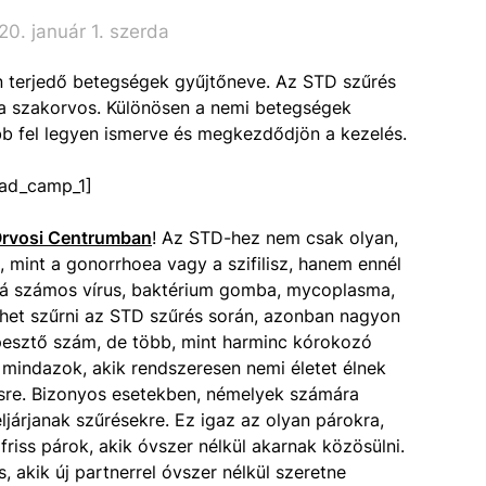
0. január 1. szerda
on terjedő betegségek gyűjtőneve. Az STD szűrés
 a szakorvos. Különösen a nemi betegségek
bb fel legyen ismerve és megkezdődjön a kezelés.
ad_camp_1]
Orvosi Centrumban
! Az STD-hez nem csak olyan,
mint a gonorrhoea vagy a szifilisz, hanem ennél
bbá számos vírus, baktérium gomba, mycoplasma,
lehet szűrni az STD szűrés során, azonban nagyon
pesztő szám, de több, mint harminc kórokozó
y mindazok, akik rendszeresen nemi életet élnek
sre. Bizonyos esetekben, némelyek számára
járjanak szűrésekre. Ez igaz az olyan párokra,
friss párok, akik óvszer nélkül akarnak közösülni.
, akik új partnerrel óvszer nélkül szeretne