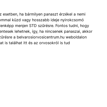
az esetben, ha bármilyen panaszt érzékel a nemi
dalommal küzd vagy hosszabb ideje nyirokcsomó
nképp menjen STD szűrésre. Fontos tudni, hogy
tesek lehetnek, így, ha nincsenek panaszai, akkor
zűrésre a belvarosiorvosicentrum.hu weboldalon
 is találhat itt és az orvosokról is tud