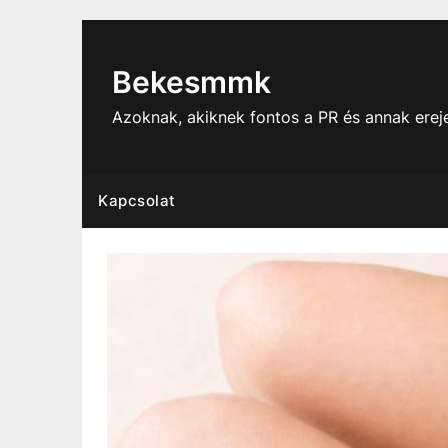
Skip
to
content
Bekesmmk
Azoknak, akiknek fontos a PR és annak ere
Kapcsolat