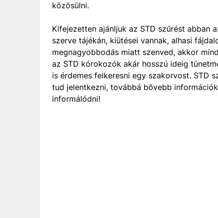
közösülni.
Kifejezetten ajánljuk az STD szűrést abban 
szerve tájékán, kiütései vannak, alhasi fáj
megnagyobbodás miatt szenved, akkor minde
az STD kórokozók akár hosszú ideig tünetmen
is érdemes felkeresni egy szakorvost. STD s
tud jelentkezni, továbbá bővebb információkat
informálódni!