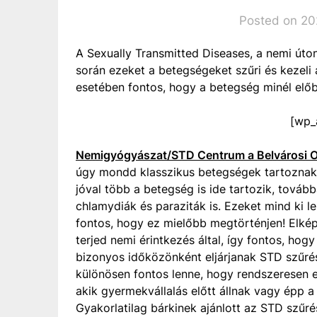
Posted on 202
A Sexually Transmitted Diseases, a nemi út
során ezeket a betegségeket szűri és kezeli
esetében fontos, hogy a betegség minél elő
[wp_
Nemigyógyászat/STD Centrum a Belvárosi 
úgy mondd klasszikus betegségek tartoznak, 
jóval több a betegség is ide tartozik, tová
chlamydiák és paraziták is. Ezeket mind ki 
fontos, hogy ez mielőbb megtörténjen! Elké
terjed nemi érintkezés által, így fontos, hog
bizonyos időközönként eljárjanak STD szűré
különösen fontos lenne, hogy rendszeresen el
akik gyermekvállalás előtt állnak vagy épp a 
Gyakorlatilag bárkinek ajánlott az STD szűrés