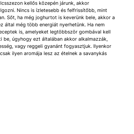
ölcsszezon kellős közepén járunk, akkor
ozni. Nincs is ízletesebb és felfrissítőbb, mint
n. Sőt, ha még joghurtot is keverünk bele, akkor a
 ez által még több energiát nyerhetünk. Ha nem
receptek is, amelyeket legtöbbször gombával kell
ölti be, úgyhogy ezt általában akkor alkalmazzák,
esség, vagy reggeli gyanánt fogyasztjuk. Ilyenkor
a csak ilyen aromája lesz az ételnek a savanykás