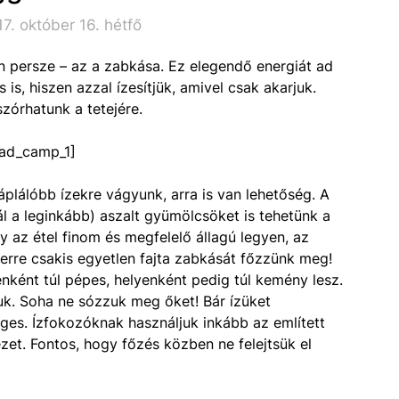
7. október 16. hétfő
án persze – az a zabkása. Ez elegendő energiát ad
is, hiszen azzal ízesítjük, amivel csak akarjuk.
szórhatunk a tetejére.
ad_camp_1]
plálóbb ízekre vágyunk, arra is van lehetőség. A
l a leginkább) aszalt gyümölcsöket is tehetünk a
 az étel finom és megfelelő állagú legyen, az
zerre csakis egyetlen fajta zabkását főzzünk meg!
enként túl pépes, helyenként pedig túl kemény lesz.
tjuk. Soha ne sózzuk meg őket! Bár ízüket
ges. Ízfokozóknak használjuk inkább az említett
et. Fontos, hogy főzés közben ne felejtsük el