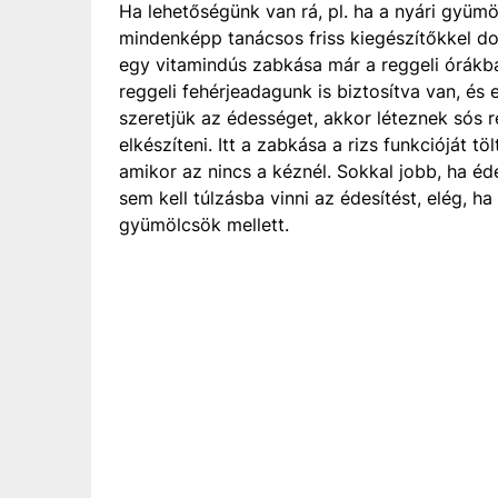
Ha lehetőségünk van rá, pl. ha a nyári gyüm
mindenképp tanácsos friss kiegészítőkkel dolg
egy vitamindús zabkása már a reggeli órákba
reggeli fehérjeadagunk is biztosítva van, és
szeretjük az édességet, akkor léteznek sós 
elkészíteni. Itt a zabkása a rizs funkcióját t
amikor az nincs a kéznél. Sokkal jobb, ha éd
sem kell túlzásba vinni az édesítést, elég, h
gyümölcsök mellett.