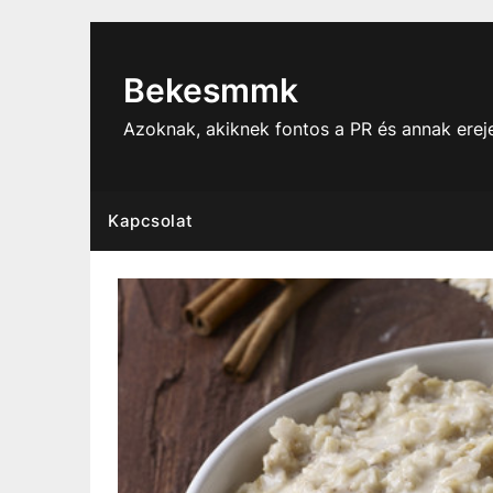
Skip
to
content
Bekesmmk
Azoknak, akiknek fontos a PR és annak ere
Kapcsolat