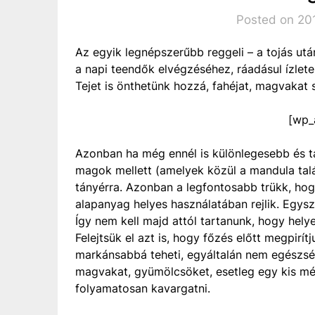
Posted on 201
Az egyik legnépszerűbb reggeli – a tojás ut
a napi teendők elvégzéséhez, ráadásul ízletes 
Tejet is önthetünk hozzá, fahéjat, magvakat 
[wp_
Azonban ha még ennél is különlegesebb és tá
magok mellett (amelyek közül a mandula talá
tányérra. Azonban a legfontosabb trükk, hogy
alapanyag helyes használatában rejlik. Egys
Így nem kell majd attól tartanunk, hogy hely
Felejtsük el azt is, hogy főzés előtt megpirí
markánsabbá teheti, egyáltalán nem egészsé
magvakat, gyümölcsöket, esetleg egy kis méz
folyamatosan kavargatni.