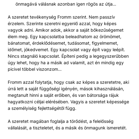
önmagává válásnak azonban igen rögös az útja…
A szeretet tevékenység Fromm szerint. Nem passzív
érzelem. Szerinte szeretni egyenlő azzal, hogy képes
vagyok adni. Amikor adok, akkor a saját bőkezűségemet
élem meg. Egy kapcsolatba beleadhatom az örömömet,
bánatomat, érdeklődésemet, tudásomat, figyelmemet,
időmet, jókedvemet. Egy kapcsolat vagy épít vagy leépít.
Nincs stagnáló kapcsolat. Építeni pedig a legegyszerűbben
úgy lehet, hogy ha a másik ad valamit, azt én mindig egy
picivel többel viszonzom…
Fromm azzal folytatja, hogy csak az képes a szeretetre, aki
úrrá lett a saját függőségi igényén, mások kihasználásán,
megtanult hinni a saját erőiben, és van bátorsága rájuk
hagyatkozni céljai elérésében. Vagyis a szeretet képessége
a személyiség fejlettségétől függ.
A szeretet magában foglalja a törődést, a felelősség
vállalását, a tiszteletet, és a másik és önmagunk ismeretét.