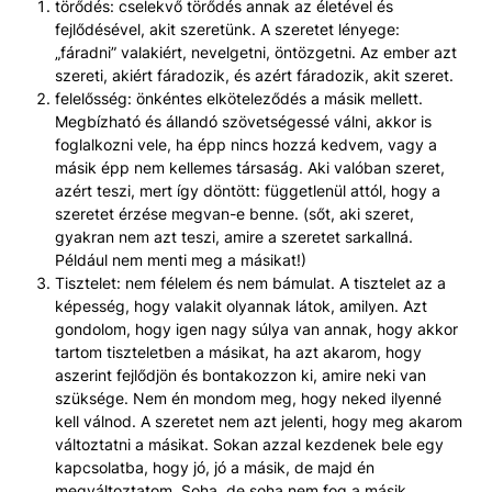
törődés: cselekvő törődés annak az életével és
fejlődésével, akit szeretünk. A szeretet lényege:
„fáradni” valakiért, nevelgetni, öntözgetni. Az ember azt
szereti, akiért fáradozik, és azért fáradozik, akit szeret.
felelősség: önkéntes elköteleződés a másik mellett.
Megbízható és állandó szövetségessé válni, akkor is
foglalkozni vele, ha épp nincs hozzá kedvem, vagy a
másik épp nem kellemes társaság. Aki valóban szeret,
azért teszi, mert így döntött: függetlenül attól, hogy a
szeretet érzése megvan-e benne. (sőt, aki szeret,
gyakran nem azt teszi, amire a szeretet sarkallná.
Például nem menti meg a másikat!)
Tisztelet: nem félelem és nem bámulat. A tisztelet az a
képesség, hogy valakit olyannak látok, amilyen. Azt
gondolom, hogy igen nagy súlya van annak, hogy akkor
tartom tiszteletben a másikat, ha azt akarom, hogy
aszerint fejlődjön és bontakozzon ki, amire neki van
szüksége. Nem én mondom meg, hogy neked ilyenné
kell válnod. A szeretet nem azt jelenti, hogy meg akarom
változtatni a másikat. Sokan azzal kezdenek bele egy
kapcsolatba, hogy jó, jó a másik, de majd én
megváltoztatom. Soha, de soha nem fog a másik