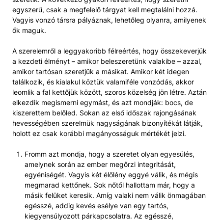
egyszerű, csak a megfelelő tárgyat kell megtalálni hozzá.
Vagyis vonzó társra pályáznak, lehetőleg olyanra, amilyenek
ők maguk.
A szerelemről a leggyakoribb félreértés, hogy összekeverjük
a kezdeti élményt – amikor beleszeretünk valakibe – azzal,
amikor tartósan szeretjük a másikat. Amikor két idegen
találkozik, és kialakul köztük valamiféle vonzódás, akkor
leomlik a fal kettőjük között, szoros közelség jön létre. Aztán
elkezdik megismerni egymást, és azt mondják: bocs, de
kiszerettem belőled. Sokan az első időszak rajongásának
hevességében szerelmük nagyságának bizonyítékát látják,
holott ez csak korábbi magányosságuk mértékét jelzi.
Fromm azt mondja, hogy a szeretet olyan egyesülés,
amelynek során az ember megőrzi integritását,
egyéniségét. Vagyis két élőlény eggyé válik, és mégis
megmarad kettőnek. Sok nőtől hallottam már, hogy a
másik felüket keresik. Amíg valaki nem válik önmagában
egésszé, addig kevés esélye van egy tartós,
kiegyensúlyozott párkapcsolatra. Az egésszé,