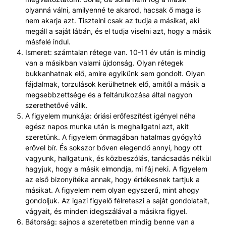
olyanná válni, amilyenné te akarod, hacsak ő maga is
nem akarja azt. Tisztelni csak az tudja a másikat, aki
megáll a saját lábán, és el tudja viselni azt, hogy a másik
másfelé indul.
Ismeret: számtalan rétege van. 10-11 év után is mindig
van a másikban valami újdonság. Olyan rétegek
bukkanhatnak elő, amire egyikünk sem gondolt. Olyan
fájdalmak, torzulások kerülhetnek elő, amitől a másik a
megsebbzettsége és a feltárulkozása által nagyon
szerethetővé válik.
A figyelem munkája: óriási erőfeszítést igényel néha
egész napos munka után is meghallgatni azt, akit
szeretünk. A figyelem önmagában hatalmas gyógyító
erővel bír. És sokszor bőven elegendő annyi, hogy ott
vagyunk, hallgatunk, és közbeszólás, tanácsadás nélkül
hagyjuk, hogy a másik elmondja, mi fáj neki. A figyelem
az első bizonyítéka annak, hogy értékesnek tartjuk a
másikat. A figyelem nem olyan egyszerű, mint ahogy
gondoljuk. Az igazi figyelő félreteszi a saját gondolatait,
vágyait, és minden idegszálával a másikra figyel.
Bátorság: sajnos a szeretetben mindig benne van a