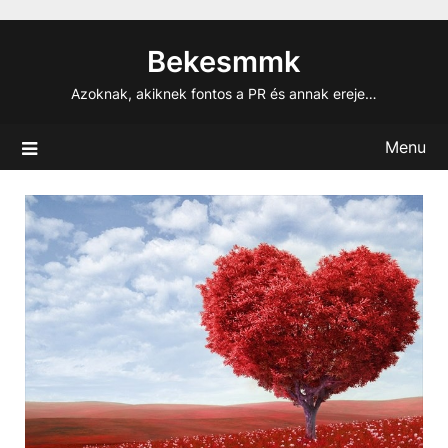
Skip
to
Bekesmmk
content
Azoknak, akiknek fontos a PR és annak ereje…
Menu