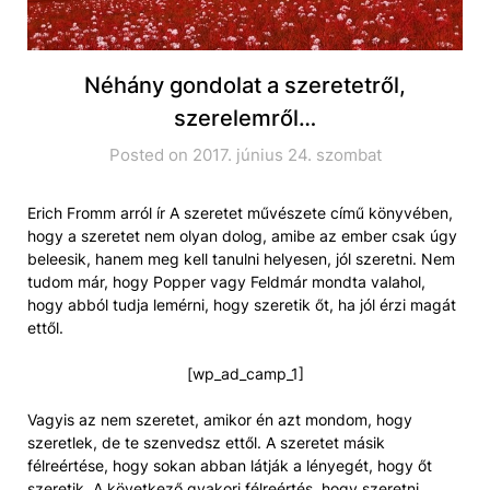
Néhány gondolat a szeretetről,
szerelemről…
Posted on 2017. június 24. szombat
Erich Fromm arról ír A szeretet művészete című könyvében,
hogy a szeretet nem olyan dolog, amibe az ember csak úgy
beleesik, hanem meg kell tanulni helyesen, jól szeretni. Nem
tudom már, hogy Popper vagy Feldmár mondta valahol,
hogy abból tudja lemérni, hogy szeretik őt, ha jól érzi magát
ettől.
[wp_ad_camp_1]
Vagyis az nem szeretet, amikor én azt mondom, hogy
szeretlek, de te szenvedsz ettől. A szeretet másik
félreértése, hogy sokan abban látják a lényegét, hogy őt
szeretik. A következő gyakori félreértés, hogy szeretni