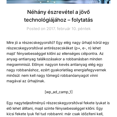
Néhány észrevétel a jövő
technológiájához – folytatás
Posted on 2017. február 10. péntek
Mire jó a részecskegyorsító? Egy elég nagy űrhajó körül egy
részecskegyorsítóval antirészecskéket (p+, e-, n) lehet
majd’ fénysebességgel kilőni az ellenséges célpontra. Az
anyag-antianyag találkozásakor a robbanásban minden
megsemmisül. Előnye: nagyon kevés antianyag elég egy
nagy robbanáshoz, ezért gyakorlatilag energiafegyvernek
minősül: nem kell nagy tömegű robbanóanyagot vinni
magával az űrhajónak.
[wp_ad_camp_1]
Egy nagyteljesítményű részecskegyorsítóval fekete lyukat is
elő lehet állítani, majd szinte fénysebességgel kilőni. Egy
kicsi fekete lyuk fel tud robbanni: már csak időzíteni kell,