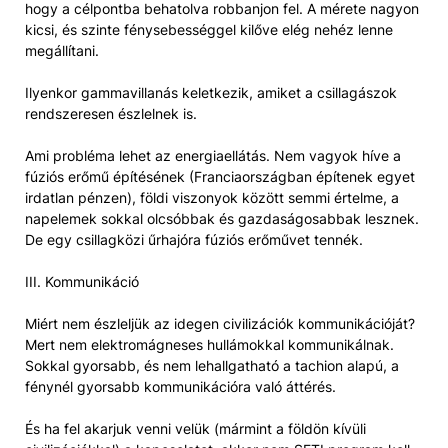
hogy a célpontba behatolva robbanjon fel. A mérete nagyon
kicsi, és szinte fénysebességgel kilőve elég nehéz lenne
megállítani.
Ilyenkor gammavillanás keletkezik, amiket a csillagászok
rendszeresen észlelnek is.
Ami probléma lehet az energiaellátás. Nem vagyok híve a
fúziós erőmű építésének (Franciaországban építenek egyet
irdatlan pénzen), földi viszonyok között semmi értelme, a
napelemek sokkal olcsóbbak és gazdaságosabbak lesznek.
De egy csillagközi űrhajóra fúziós erőművet tennék.
III. Kommunikáció
Miért nem észleljük az idegen civilizációk kommunikációját?
Mert nem elektromágneses hullámokkal kommunikálnak.
Sokkal gyorsabb, és nem lehallgatható a tachion alapú, a
fénynél gyorsabb kommunikációra való áttérés.
És ha fel akarjuk venni velük (mármint a földön kívüli