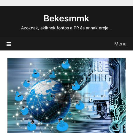
Skip
to
Bekesmmk
content
Azoknak, akiknek fontos a PR és annak ereje…
Menu