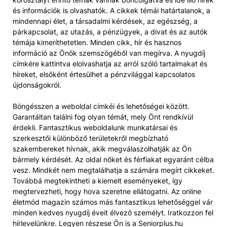
és információk is olvashatók. A cikkek témái határtalanok, a
mindennapi élet, a társadalmi kérdések, az egészség, a
párkapcsolat, az utazás, a pénzügyek, a divat és az autók
témája kimeríthetetlen. Minden cikk, hír és hasznos
információ az Önök szemszögéből van megírva. A nyugdíj
címkére kattintva elolvashatja az arról szóló tartalmakat és
híreket, elsőként értesülhet a pénzvilággal kapcsolatos
újdonságokról.
Böngésszen a weboldal címkéi és lehetőségei között.
Garantáltan találni fog olyan témát, mely Önt rendkívül
érdekli. Fantasztikus weboldalunk munkatársai és
szerkesztői különböző területekről megbízható
szakembereket hívnak, akik megválaszolhatják az Ön
bármely kérdését. Az oldal nőket és férfiakat egyaránt célba
vesz. Mindkét nem megtalálhatja a számára megírt cikkeket.
Továbbá megtekintheti a kiemelt eseményeket, így
megtervezheti, hogy hova szeretne ellátogatni. Az online
életmód magazin számos más fantasztikus lehetőséggel vár
minden kedves nyugdíj éveit élvező személyt. Iratkozzon fel
hírlevelünkre. Legyen részese Ön is a Seniorplus.hu