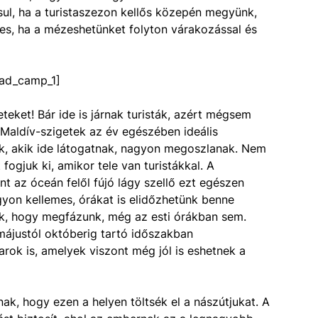
ul, ha a turistaszezon kellős közepén megyünk,
mes, ha a mézeshetünket folyton várakozással és
ad_camp_1]
teket! Bár ide is járnak turisták, azért mégsem
 Maldív-szigetek az év egészében ideális
k, akik ide látogatnak, nagyon megoszlanak. Nem
fogjuk ki, amikor tele van turistákkal. A
t az óceán felől fújó lágy szellő ezt egészen
agyon kellemes, órákat is elidőzhetünk benne
nk, hogy megfázunk, még az esti órákban sem.
A májustól októberig tartó időszakban
arok is, amelyek viszont még jól is eshetnek a
ak, hogy ezen a helyen töltsék el a nászútjukat. A