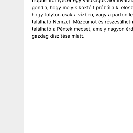
trópusi környezet egy valóságos álomnyaral
gondja, hogy melyik koktélt próbálja ki elős
hogy folyton csak a vízben, vagy a parton l
található Nemzeti Múzeumot és részesülhetnek
található a Péntek mecset, amely nagyon ér
gazdag díszítése miatt.