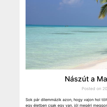
Nászút a Ma
Posted on 201
Sok pár dilemmázik azon, hogy vajon hol tölt
egy életben csak egy van, jól megéri meggo