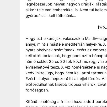
legnépszerűbb helyek nagyon drágák, ráadás
akkor tele van emberekkel is. Nem túl kelle
gyúródással kell töltenünk…
[wp_
Hogy ezt elkerüljük, válasszuk a Maldív-szige
annyi, mint a másféle mediterrán helyekre. A
nyaralóhelynek számítanak, ezért az embere
kell attól tartanunk, hogy pont azt a hónapot 
hőmérséklet 25 és 30 fok közt mozog, viszon
elviselhetővé teszi. A víz hőmérséklete is n
kedvünkre, úgy, hogy nem kell attól tartanu
Ezért is olyan népszerű itt az éjjel fürdés. 
előfordulhatnak kisebb trópusi viharok, zivat
forróságban.
Kitűnő lehetőség a frissen házasodott párokn