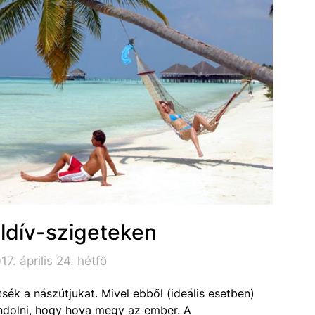
ldív-szigeteken
7. április 24. hétfő
sék a nászútjukat. Mivel ebből (ideális esetben)
ndolni, hogy hova megy az ember. A