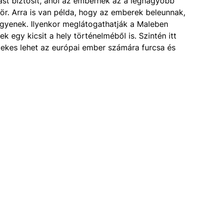
ást biztosít, ahol az embernek az a legnagyobb
zör. Arra is van példa, hogy az emberek beleunnak,
egyenek. Ilyenkor meglátogathatják a Maleben
 egy kicsit a hely történelméből is. Szintén itt
dekes lehet az európai ember számára furcsa és