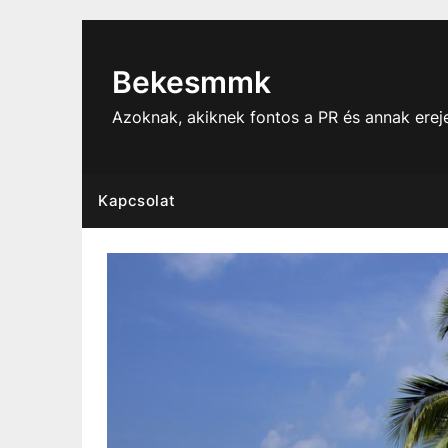
Skip
to
content
Bekesmmk
Azoknak, akiknek fontos a PR és annak ere
Kapcsolat