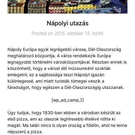
Nápolyi utazás
Posted on 2015. október 12. hétfő
Nápoly Európa egyik legrégebbi városa, Dél-Olaszország
meghatározó központja. A város rendelkezik Európa
legnagyobb történelmi városközpontjával. Részben ennek is
köszönhető, hogy a várost élő múzeumként szokták
emlegetni; ez a sajátossága teszi Nápolyt igazán
különlegessé, ami miatt turisták tömegei veszik a
fáradságot, hogy egészen a Dél-Olaszországig utazzanak.
[wp_ad_camp_1]
Úgy tudjuk, hogy 1830-ban ebben a városban készült az
első pizza, ami az olaszok leghíresebb ételévé nőtte ki
magát. Ma talán nincs is olyan ország a földön, ahol ne lenne
népszerű a pizza.