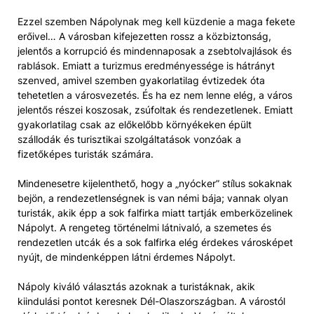
Ezzel szemben Nápolynak meg kell küzdenie a maga fekete
erőivel… A városban kifejezetten rossz a közbiztonság,
jelentős a korrupció és mindennaposak a zsebtolvajlások és
rablások. Emiatt a turizmus eredményessége is hátrányt
szenved, amivel szemben gyakorlatilag évtizedek óta
tehetetlen a városvezetés. És ha ez nem lenne elég, a város
jelentős részei koszosak, zsúfoltak és rendezetlenek. Emiatt
gyakorlatilag csak az előkelőbb környékeken épült
szállodák és turisztikai szolgáltatások vonzóak a
fizetőképes turisták számára.
Mindenesetre kijelenthető, hogy a „nyócker” stílus sokaknak
bejön, a rendezetlenségnek is van némi bája; vannak olyan
turisták, akik épp a sok falfirka miatt tartják emberközelinek
Nápolyt. A rengeteg történelmi látnivaló, a szemetes és
rendezetlen utcák és a sok falfirka elég érdekes városképet
nyújt, de mindenképpen látni érdemes Nápolyt.
Nápoly kiváló választás azoknak a turistáknak, akik
kiindulási pontot keresnek Dél-Olaszországban. A várostól