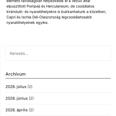
elérhető távolságban helyezkedik el a Vezúv által
elpusztított Pompeji és Herculaneum, de csodálatos
kiránduló- és nyaralóhelyekre is bukkanhatunk a közelben;
Capri és Ischia Dél-Olaszország legcsodálatosabb
nyaralóhelyeinek egyike.
KERESÉS:
Archívum
2026. július
(2)
2026. június
(2)
2026. április
(2)