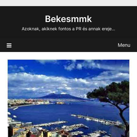
Skip
to
Bekesmmk
content
Azoknak, akiknek fontos a PR és annak ereje…
Menu