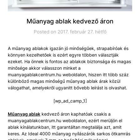
Műanyag ablak kedvező áron
Posted on 2017. február 27. hétfő
A műanyag ablakok igazán jó minőségűek, strapabíróak és
könnyen kezelhetőek is ezért egyre többen választják
ezeket. Ha önnek is fontos az ablakok biztonsága és magas
minősége akkor válasszon minket a
muanyagablakcentrum.hu weboldalon, hiszen itt több száz
különböző magas minőségű műanyag ablak árak közül
válogathat, amelyekről ugyanitt bővebb leírást is olvashat.
[wp_ad_camp_1]
Műanyag ablak
kedvező áron kaphatóak csakis a
muanyagablakcentrum.hu weboldalon, ezért merüljön el
ablak kínálatunkban, itt garantáltan megtalálja azt, amit
keres. Az Ideal 4000 műanyag nyílászárók sarkos ötkamrás