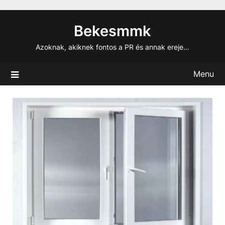
Skip
to
Bekesmmk
content
Azoknak, akiknek fontos a PR és annak ereje…
Menu