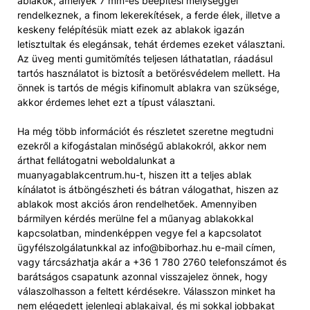
ablakok, amelyek 7 mm-es beépítési mélységgel
rendelkeznek, a finom lekerekítések, a ferde élek, illetve a
keskeny felépítésük miatt ezek az ablakok igazán
letisztultak és elegánsak, tehát érdemes ezeket választani.
Az üveg menti gumitömítés teljesen láthatatlan, ráadásul
tartós használatot is biztosít a betörésvédelem mellett. Ha
önnek is tartós de mégis kifinomult ablakra van szüksége,
akkor érdemes lehet ezt a típust választani.
Ha még több információt és részletet szeretne megtudni
ezekről a kifogástalan minőségű ablakokról, akkor nem
árthat fellátogatni weboldalunkat a
muanyagablakcentrum.hu-t, hiszen itt a teljes ablak
kínálatot is átböngészheti és bátran válogathat, hiszen az
ablakok most akciós áron rendelhetőek. Amennyiben
bármilyen kérdés merülne fel a műanyag ablakokkal
kapcsolatban, mindenképpen vegye fel a kapcsolatot
ügyfélszolgálatunkkal az info@biborhaz.hu e-mail címen,
vagy tárcsázhatja akár a +36 1 780 2760 telefonszámot és
barátságos csapatunk azonnal visszajelez önnek, hogy
válaszolhasson a feltett kérdésekre. Válasszon minket ha
nem elégedett jelenlegi ablakaival, és mi sokkal jobbakat