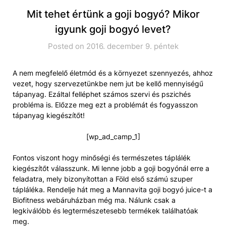
Mit tehet értünk a goji bogyó? Mikor
igyunk goji bogyó levet?
Posted on 2016. december 9. péntek
A nem megfelelő életmód és a környezet szennyezés, ahhoz
vezet, hogy szervezetünkbe nem jut be kellő mennyiségű
tápanyag. Ezáltal felléphet számos szervi és pszichés
probléma is. Előzze meg ezt a problémát és fogyasszon
tápanyag kiegészítőt!
[wp_ad_camp_1]
Fontos viszont hogy minőségi és természetes táplálék
kiegészítőt válasszunk. Mi lenne jobb a goji bogyónál erre a
feladatra, mely bizonyítottan a Föld első számú szuper
tápláléka. Rendelje hát meg a Mannavita goji bogyó juice-t a
Biofitness webáruházban még ma. Nálunk csak a
legkiválóbb és legtermészetesebb termékek találhatóak
meg.