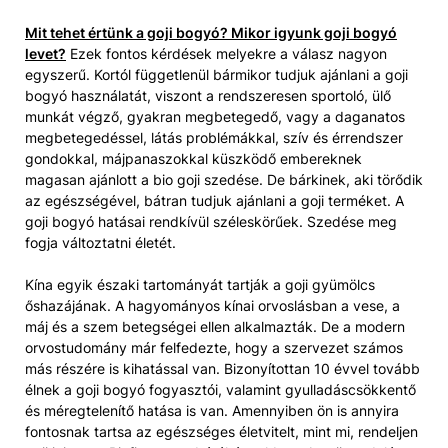
Mit tehet értünk a goji bogyó? Mikor igyunk goji bogyó
levet?
Ezek fontos kérdések melyekre a válasz nagyon
egyszerű. Kortól függetlenül bármikor tudjuk ajánlani a goji
bogyó használatát, viszont a rendszeresen sportoló, ülő
munkát végző, gyakran megbetegedő, vagy a daganatos
megbetegedéssel, látás problémákkal, szív és érrendszer
gondokkal, májpanaszokkal küszködő embereknek
magasan ajánlott a bio goji szedése. De bárkinek, aki törődik
az egészségével, bátran tudjuk ajánlani a goji terméket. A
goji bogyó hatásai rendkívül széleskörűek. Szedése meg
fogja változtatni életét.
Kína egyik északi tartományát tartják a goji gyümölcs
őshazájának. A hagyományos kínai orvoslásban a vese, a
máj és a szem betegségei ellen alkalmazták. De a modern
orvostudomány már felfedezte, hogy a szervezet számos
más részére is kihatással van. Bizonyítottan 10 évvel tovább
élnek a goji bogyó fogyasztói, valamint gyulladáscsökkentő
és méregtelenítő hatása is van. Amennyiben ön is annyira
fontosnak tartsa az egészséges életvitelt, mint mi, rendeljen