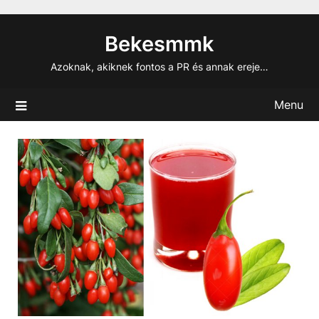
Skip
to
Bekesmmk
content
Azoknak, akiknek fontos a PR és annak ereje…
Menu