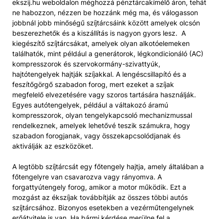
ekszij.hu weboldalon méghozzá pénztárcakímélő áron, tehát
ne habozzon, nézzen be hozzánk még ma, és válogasson
jobbnál jobb minőségű szíjtárcsáink között amelyek olcsón
beszerezhetők és a kiszállítás is nagyon gyors lesz. A
kiegészítő szíjtárcsákat, amelyek olyan alkotóelemeken
találhatók, mint például a generátorok, légkondicionáló (AC)
kompresszorok és szervokormány-szivattyúk,
hajtótengelyek hajtják szíjakkal. A lengéscsillapító és a
feszítőgörgő szabadon forog, mert ezeket a szíjak
megfelelő elvezetésére vagy szoros tartására használják.
Egyes autótengelyek, például a váltakozó áramú
kompresszorok, olyan tengelykapcsoló mechanizmussal
rendelkeznek, amelyek lehetővé teszik számukra, hogy
szabadon forogjanak, vagy összekapcsolódjanak és
aktiválják az eszközöket.
A legtöbb szíjtárcsát egy főtengely hajtja, amely általában a
főtengelyre van csavarozva vagy rányomva. A
forgattyútengely forog, amikor a motor működik. Ezt a
mozgást az ékszíjak továbbítják az összes többi autós
szíjtárcsához. Bizonyos esetekben a vezérműtengelynek
erőátvitele is van. Ha bármi kérdése merülne fel a