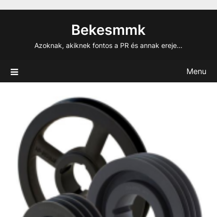
Skip
to
Bekesmmk
content
Azoknak, akiknek fontos a PR és annak ereje…
Menu