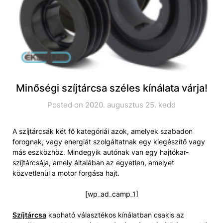
Minőségi szíjtárcsa széles kínálata várja!
Posted on 2020. augusztus 25. kedd
A szíjtárcsák két fő kategóriái azok, amelyek szabadon
forognak, vagy energiát szolgáltatnak egy kiegészítő vagy
más eszközhöz. Mindegyik autónak van egy hajtókar-
szíjtárcsája, amely általában az egyetlen, amelyet
közvetlenül a motor forgása hajt.
[wp_ad_camp_1]
Szíjtárcsa
kapható választékos kínálatban csakis az