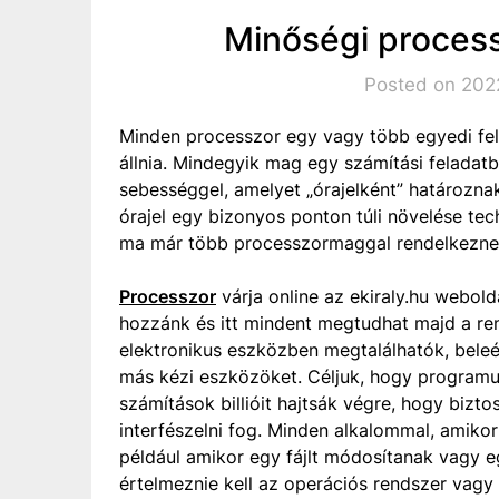
Minőségi process
Posted on 2022
Minden processzor egy vagy több egyedi fe
állnia. Mindegyik mag egy számítási feladat
sebességgel, amelyet „órajelként” határozn
órajel egy bizonyos ponton túli növelése te
ma már több processzormaggal rendelkezne
Processzor
várja online az ekiraly.hu webold
hozzánk és itt mindent megtudhat majd a re
elektronikus eszközben megtalálhatók, beleé
más kézi eszközöket. Céljuk, hogy programu
számítások billióit hajtsák végre, hogy bizto
interfészelni fog. Minden alkalommal, amiko
például amikor egy fájlt módosítanak vagy 
értelmeznie kell az operációs rendszer vagy 