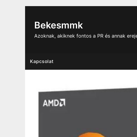
Skip
to
content
Bekesmmk
Azoknak, akiknek fontos a PR és annak ere
Kapcsolat