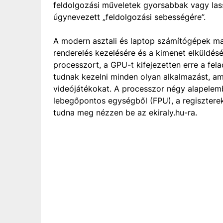
feldolgozási műveletek gyorsabbak vagy las
úgynevezett „feldolgozási sebességére”.
A modern asztali és laptop számítógépek ma
renderelés kezelésére és a kimenet elküldésé
processzort, a GPU-t kifejezetten erre a fe
tudnak kezelni minden olyan alkalmazást, am
videójátékokat. A processzor négy alapelembő
lebegőpontos egységből (FPU), a regiszter
tudna meg nézzen be az ekiraly.hu-ra.