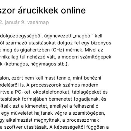
zor árucikkek online
. január 9. vasárnap
ldolgozóegységből, úgynevezett „magból” kell
ból származó utasításokat dolgoz fel egy bizonyos
ak meg és gigahertzben (GHz) mérnek. Mivel az
chnikailag túl nehézzé vált, a modern számítógépek
k (kétmagos, négymagos stb.).
alon, ezért nem kell mást tennie, mint benézni
ndelésről is. A processzorok számos modern
rtve a PC-ket, okostelefonokat, táblagépeket és
tasítások formájában bemenetet fogadjanak, és
sítsák azt a kimenetet, amellyel a felhasználó
r egy műveletet hajtanak végre a számítógépen,
egy alkalmazást megnyitnak, a processzornak
a szoftver utasításait. A képességeitől függően a