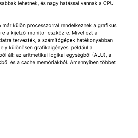
sabbak lehetnek, és nagy hatással vannak a CPU
 már külön processzorral rendelkeznek a grafikus
re a kijelző-monitor eszközre. Mivel ezt a
ladatra tervezték, a számítógépek hatékonyabban
ely különösen grafikaigényes, például a
l áll: az aritmetikai logikai egységből (ALU), a
ekből és a cache memóriákból. Amennyiben többet