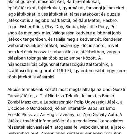
akciófigurákat, mesehősöket, Barbie-játékokat,
építőjátékokat, fajátékokat, gyurmákat, farsangi jelmezeket,
lego játékokat, plüss játékokat, társasjátékokat és puzzle
játékokat is a legjobb márkáktól, például Mattel, Hasbro,
Lego, Fisher-Price, Play-Doh, Simba, My Little Pony, Pet
shop és még sok más. Válogasson kedvére a jobbnál jobb
játékok tengerében, és találja meg a kedvencét. Rendeljen
webáruházunkból játékot, hiszen így időt is spórol, mivel
nem kel órák hosszat sorban állnia a játékboltban, vagy a
plázában tolongania több száz ember között. A
házhozszállítás cégünknél futárszolgálattal történik, a
szállítási díj pedig bruttó 1190 Ft, így érdemesebb egyszerre
több játékot is vásárolni.
Akciós termékeink között most megtalálhatja az Undi Guszti
Társasjátékot, a Tini Nindzsa Teknőc Jelmezt, s Bomló
Zombi Maszkot, a Labdazsonglőr Polip Ügyességi Játék, a
Cicciobello Gondoskodj Rólam Interaktív Baba, az Elmo
Éneklő Plüss, az Air Hogs Távirányítós Zero Gravity Autó. A
játékok további információiért és a rendeléssel kapcsolatos
részletek elolvasásáért látogassa fel weboldalunkat, a jatek-
webaruhaz.hu-t. Amennyiben kérdései lennének, forduljon