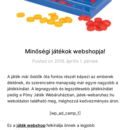
Minőségi játékok webshopja!
Posted on 2016. április 1. péntek
A játék már ősidők óta fontos részét képezi az emberek
életének, és szerencsére manapság már egyre nagyobb a
játékkínálat. A legnagyobb és legszélesebb játékkínálat
pedig a Póny Játék Webáruházban, jatek-webaruhaz.hu
weboldalon található meg, méghozzá kedvezményes áron.
[wp_ad_camp_1]
Ez a
játék webshop
felkínálja önnek a legjobb