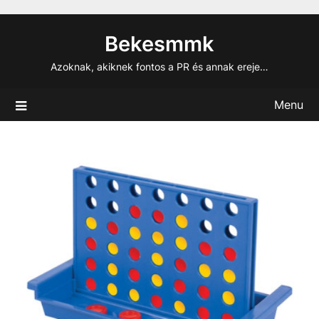
Skip
to
Bekesmmk
content
Azoknak, akiknek fontos a PR és annak ereje…
Menu