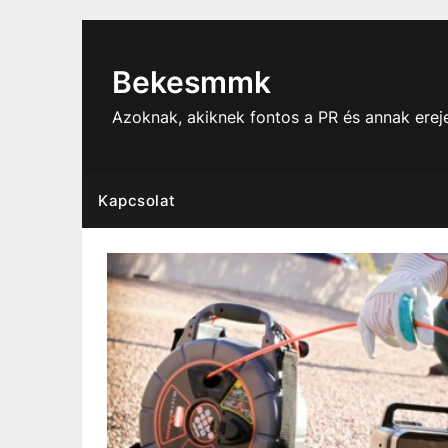
Skip
to
content
Bekesmmk
Azoknak, akiknek fontos a PR és annak ere
Kapcsolat