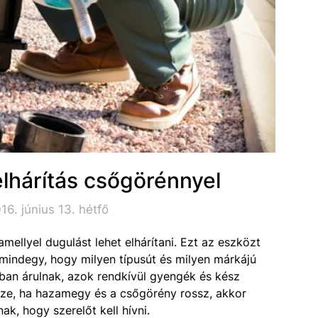
lhárítás csőgörénnyel
6. június 13. hétfő
ellyel dugulást lehet elhárítani. Ezt az eszközt
mindegy, hogy milyen típusút és milyen márkájú
ban árulnak, azok rendkívül gyengék és kész
rsze, ha hazamegy és a csőgörény rossz, akkor
k, hogy szerelőt kell hívni.