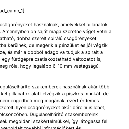
ad_camp_1]
csőgörényeket használnak, amelyekkel pillanatok
. Amennyiben ön saját maga szeretne véget vetni a
atható, dobba szerelt spirálú csőgörényeket
ntba kerülnek, de megérik a pénzüket és jól végzik
e, és már a dobból adagolva tudjuk a spirált a
 egy fúrógépre csatlakoztatható változatot is,
meg róla, hogy legalább 6-10 mm vastagságú,
uguláselhárító szakemberek használnak akár több
kel pillanatok alatt elvégzik a piszkos munkát, de
án nem engedheti meg magának, ezért érdemes
szerelt. Ilyen csőgörényeket akár bérelni is lehet,
a kölcsönzőben. Duguláselhárító szakembereink
sek megoldani szakértelmükkel, így látogassa fel
 weboldalt további információkért és