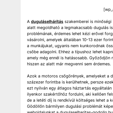
[wp_
A
duguláselhárítás
szakemberei is minőségi 
alatt megoldható a legmakacsabb dugulás is
problémának, érdemes lehet kézi erővel forg
vásárolni, amelyek általában 10-13 ezer fori
a munkájukat, ugyanis nem kunkorodnak össz
csőbe adagolni. Ehhez a típushoz lehet kapni
amely még ennél is hatásosabb. Győződjön 
hiszen az alatt már megvenni sem érdemes.
Azok a motoros csőgörények, amelyeket a d
százezer forintba is kerülhetnek, persze ezek
ezt nyilván egy átlagos háztartás egyáltal
ilyenkor szakértőhöz fordulni, aki kellően fel
de a letéti díj is rendkívül költséges lehet 
Gödöllőn bármilyen dugulási problémát képe
weboldalunkat a dugulaselharitas-godollo.hu