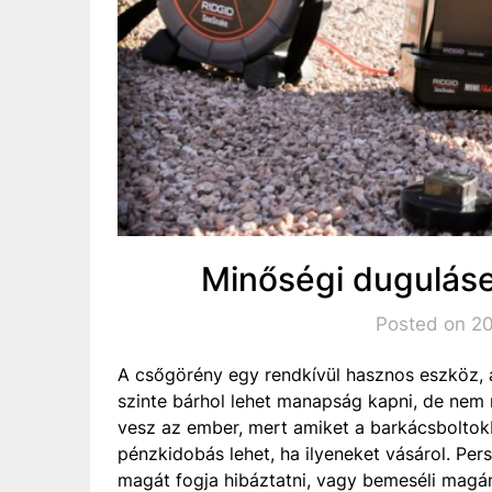
Minőségi duguláse
Posted on 201
A csőgörény egy rendkívül hasznos eszköz, am
szinte bárhol lehet manapság kapni, de nem 
vesz az ember, mert amiket a barkácsboltok
pénzkidobás lehet, ha ilyeneket vásárol. Pe
magát fogja hibáztatni, vagy bemeséli magána