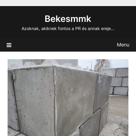
Skip
to
Bekesmmk
content
Azoknak, akiknek fontos a PR és annak ereje…
Menu