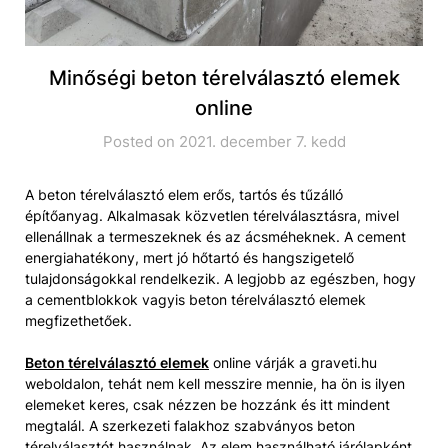
Minőségi beton térelválasztó elemek
online
Posted on 2021. december 7. kedd
A beton térelválasztó elem erős, tartós és tűzálló
építőanyag. Alkalmasak közvetlen térelválasztásra, mivel
ellenállnak a termeszeknek és az ácsméheknek. A cement
energiahatékony, mert jó hőtartó és hangszigetelő
tulajdonságokkal rendelkezik. A legjobb az egészben, hogy
a cementblokkok vagyis beton térelválasztó elemek
megfizethetőek.
Beton térelválasztó elemek
online várják a graveti.hu
weboldalon, tehát nem kell messzire mennie, ha ön is ilyen
elemeket keres, csak nézzen be hozzánk és itt mindent
megtalál. A szerkezeti falakhoz szabványos beton
térelválasztót használnak. Az elem használható járólapként