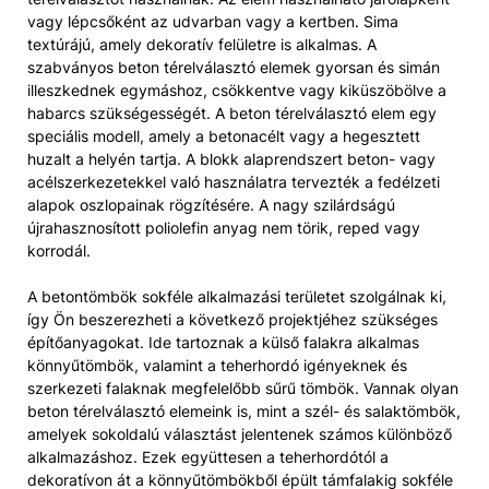
vagy lépcsőként az udvarban vagy a kertben. Sima
textúrájú, amely dekoratív felületre is alkalmas. A
szabványos beton térelválasztó elemek gyorsan és simán
illeszkednek egymáshoz, csökkentve vagy kiküszöbölve a
habarcs szükségességét. A beton térelválasztó elem egy
speciális modell, amely a betonacélt vagy a hegesztett
huzalt a helyén tartja. A blokk alaprendszert beton- vagy
acélszerkezetekkel való használatra tervezték a fedélzeti
alapok oszlopainak rögzítésére. A nagy szilárdságú
újrahasznosított poliolefin anyag nem törik, reped vagy
korrodál.
A betontömbök sokféle alkalmazási területet szolgálnak ki,
így Ön beszerezheti a következő projektjéhez szükséges
építőanyagokat. Ide tartoznak a külső falakra alkalmas
könnyűtömbök, valamint a teherhordó igényeknek és
szerkezeti falaknak megfelelőbb sűrű tömbök. Vannak olyan
beton térelválasztó elemeink is, mint a szél- és salaktömbök,
amelyek sokoldalú választást jelentenek számos különböző
alkalmazáshoz. Ezek együttesen a teherhordótól a
dekoratívon át a könnyűtömbökből épült támfalakig sokféle