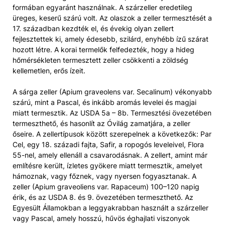
formában egyaránt használnak. A szárzeller eredetileg
üreges, keserű szárú volt. Az olaszok a zeller termesztését a
17. században kezdték el, és évekig olyan zellert
fejlesztettek ki, amely édesebb, szilárd, enyhébb ízű szárat
hozott létre. A korai termelők felfedezték, hogy a hideg
hőmérsékleten termesztett zeller csökkenti a zöldség
kellemetlen, erős ízeit.
A sárga zeller (Apium graveolens var. Secalinum) vékonyabb
szárú, mint a Pascal, és inkább aromás levelei és magjai
miatt termesztik. Az USDA 5a – 8b. Termesztési övezetében
termeszthető, és hasonlít az Óvilág zamatjára, a zeller
őseire. A zellertípusok között szerepelnek a következők: Par
Cel, egy 18. századi fajta, Safir, a ropogós leveleivel, Flora
55-nel, amely ellenáll a csavarodásnak. A zellert, amint már
említésre került, ízletes gyökere miatt termesztik, amelyet
hámoznak, vagy főznek, vagy nyersen fogyasztanak. A
zeller (Apium graveoliens var. Rapaceum) 100–120 napig
érik, és az USDA 8. és 9. övezetében termeszthető. Az
Egyesült Államokban a leggyakrabban használt a szárzeller
vagy Pascal, amely hosszú, hűvös éghajlati viszonyok