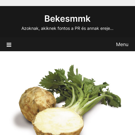
Skip
to
Bekesmmk
content
Azoknak, akiknek fontos a PR és annak ereje…
Menu