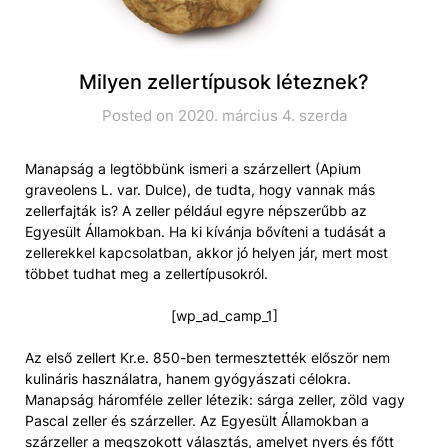
Milyen zellertípusok léteznek?
Posted on 2020. március 4. szerda
Manapság a legtöbbünk ismeri a szárzellert (Apium
graveolens L. var. Dulce), de tudta, hogy vannak más
zellerfajták is? A zeller például egyre népszerűbb az
Egyesült Államokban. Ha ki kívánja bővíteni a tudását a
zellerekkel kapcsolatban, akkor jó helyen jár, mert most
többet tudhat meg a zellertípusokról.
[wp_ad_camp_1]
Az első zellert Kr.e. 850-ben termesztették először nem
kulináris használatra, hanem gyógyászati célokra.
Manapság háromféle zeller létezik: sárga zeller, zöld vagy
Pascal zeller és szárzeller. Az Egyesült Államokban a
szárzeller a megszokott választás, amelyet nyers és főtt