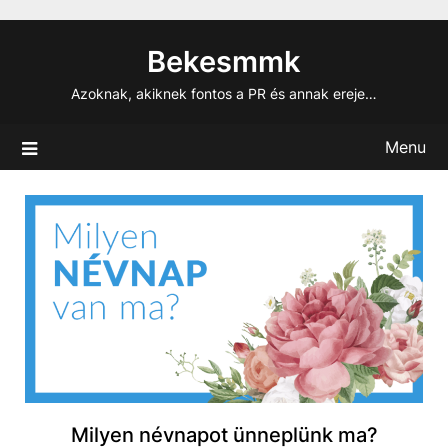
Skip
to
Bekesmmk
content
Azoknak, akiknek fontos a PR és annak ereje…
Menu
Milyen névnapot ünneplünk ma?