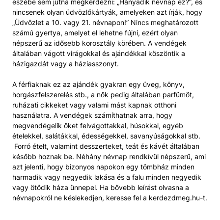
eszébe sem jutna megkérdezni: „Hányadik névnap ez?”, és
nincsenek olyan üdvözlőkártyák, amelyeken azt írják, hogy
„Üdvözlet a 10. vagy 21. névnapon!” Nincs meghatározott
számú gyertya, amelyet el lehetne fújni, ezért olyan
népszerű az idősebb korosztály körében. A vendégek
általában vágott virágokkal és ajándékkal köszöntik a
házigazdát vagy a háziasszonyt.
A férfiaknak ez az ajándék gyakran egy üveg, könyv,
horgászfelszerelés stb., a nők pedig általában parfümöt,
ruházati cikkeket vagy valami mást kapnak otthoni
használatra. A vendégek számíthatnak arra, hogy
megvendégelik őket felvágottakkal, húsokkal, egyéb
ételekkel, salátákkal, édességekkel, savanyúságokkal stb.
Forró ételt, valamint desszerteket, teát és kávét általában
később hoznak be. Néhány névnap rendkívül népszerű, ami
azt jelenti, hogy bizonyos napokon egy tömbház minden
harmadik vagy negyedik lakása és a falu minden negyedik
vagy ötödik háza ünnepel. Ha bővebb leírást olvasna a
névnapokról ne késlekedjen, keresse fel a kerdezdmeg.hu-t.