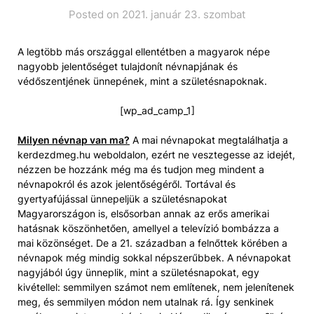
Posted on 2021. január 23. szombat
A legtöbb más országgal ellentétben a magyarok népe
nagyobb jelentőséget tulajdonít névnapjának és
védőszentjének ünnepének, mint a születésnapoknak.
[wp_ad_camp_1]
Milyen névnap van ma?
A mai névnapokat megtalálhatja a
kerdezdmeg.hu weboldalon, ezért ne vesztegesse az idejét,
nézzen be hozzánk még ma és tudjon meg mindent a
névnapokról és azok jelentőségéről. Tortával és
gyertyafújással ünnepeljük a születésnapokat
Magyarországon is, elsősorban annak az erős amerikai
hatásnak köszönhetően, amellyel a televízió bombázza a
mai közönséget. De a 21. században a felnőttek körében a
névnapok még mindig sokkal népszerűbbek. A névnapokat
nagyjából úgy ünneplik, mint a születésnapokat, egy
kivétellel: semmilyen számot nem említenek, nem jelenítenek
meg, és semmilyen módon nem utalnak rá. Így senkinek