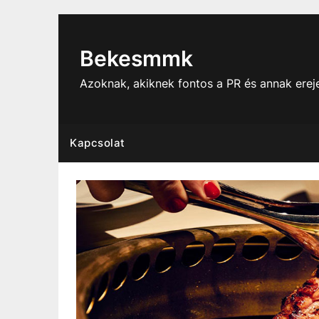
Skip
to
content
Bekesmmk
Azoknak, akiknek fontos a PR és annak ere
Kapcsolat