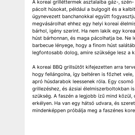
A koreai grilléttermek asztalaiba gáz-, szé
pácolt húsokat, például a bulgogit és a kalbit
úgynevezett banchanokkal együtt fogyasztjuk
megvásárolhat ehhez egy helyi koreai élelmi
bárhol, igény szerint. Ha nem lakik egy kore
húst bárhonnan, és maga pácolhatja be. Ne l
barbecue lényege, hogy a finom húst salátá
legfontosabb dolog, amire szüksége lesz a ko
A koreai BBQ grillsütőt kifejezetten arra terv
hogy fellángolna, így beltéren is főzhet vel
apró húsdarabok leessenek róla. Egy csomó k
grillezéshez, és ázsiai élelmiszerboltokban i
szükség. A faszén a legjobb ízű mind közül,
erkélyen. Ha van egy hátsó udvara, és szere
mindenképpen próbálja meg a faszénes kore