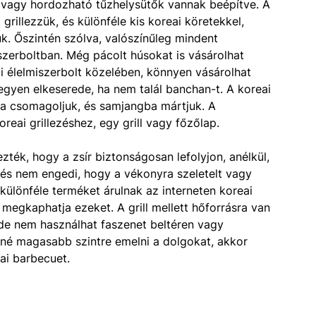
n- vagy hordozható tűzhelysütők vannak beépítve. A
 grillezzük, és különféle kis koreai köretekkel,
. Őszintén szólva, valószínűleg mindent
szerboltban. Még pácolt húsokat is vásárolhat
ai élelmiszerbolt közelében, könnyen vásárolhat
egyen elkeserede, ha nem talál banchan-t. A koreai
ba csomagoljuk, és samjangba mártjuk. A
reai grillezéshez, egy grill vagy főzőlap.
ezték, hogy a zsír biztonságosan lefolyjon, anélkül,
e, és nem engedi, hogy a vékonyra szeletelt vagy
ülönféle terméket árulnak az interneten koreai
s megkaphatja ezeket. A grill mellett hőforrásra van
 de nem használhat faszenet beltéren vagy
tné magasabb szintre emelni a dolgokat, akkor
ai barbecuet.