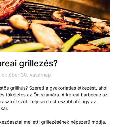
reai grillezés?
 október 30. vasárnap
stös grillhús? Szereti a gyakorlatias étkezést, ahol
lezés tökéletes az Ön számára. A koreai barbecue az
rasztról szól. Teljesen testreszabható, így az
kar.
kezőasztal melletti grillezésének népszerű módja.