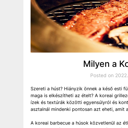
Milyen a Ko
Posted on 2022.
Szereti a húst? Hiányzik önnek a késő esti fü
maga is elkészítheti az ételt? A koreai gril
ízek és textúrák közötti egyensúlyról és kont
asztalnál mindenki pontosan azt eheti, amit a
A koreai barbecue a húsok közvetlenül az ét