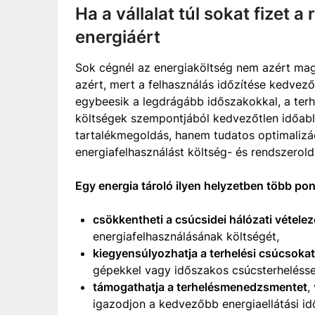
Ha a vállalat túl sokat fizet 
energiáért
Sok cégnél az energiaköltség nem azért mag
azért, mert a felhasználás időzítése kedvez
egybeesik a legdrágább időszakokkal, a terh
költségek szempontjából kedvezőtlen időabla
tartalékmegoldás, hanem tudatos optimalizác
energiafelhasználást költség- és rendszerold
Egy energia tároló ilyen helyzetben több pon
csökkentheti a csúcsidei hálózati vételez
energiafelhasználásának költségét,
kiegyensúlyozhatja a terhelési csúcsokat
gépekkel vagy időszakos csúcsterhelésse
támogathatja a terhelésmenedzsmentet
,
igazodjon a kedvezőbb energiaellátási i