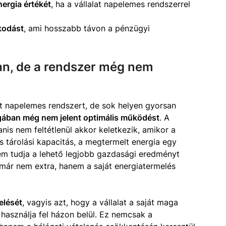
nergia értékét
, ha a vállalat napelemes rendszerrel
kodást
, ami hosszabb távon a pénzügyi
n, de a rendszer még nem
ett napelemes rendszert, de sok helyen gyorsan
gában még nem jelent optimális működést
. A
is nem feltétlenül akkor keletkezik, amikor a
 tárolási kapacitás, a megtermelt energia egy
em tudja a lehető legjobb gazdasági eredményt
ó már nem extra, hanem a saját energiatermelés
elését
, vagyis azt, hogy a vállalat a saját maga
használja fel házon belül. Ez nemcsak a