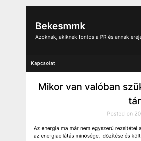
Skip
to
content
Bekesmmk
Azoknak, akiknek fontos a PR és annak ere
Kapcsolat
Mikor van valóban sz
tá
Posted on 20
Az energia ma már nem egyszerű rezsitétel a
az energiaellátás minősége, időzítése és költ