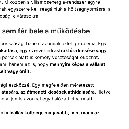
t. Miközben a villamosenergia-rendszer egyre
nak egyszerre kell reagálniuk a költségnyomásra, a
ósági elvárásokra.
 sem fér bele a működésbe
 bosszúság, hanem azonnali üzleti probléma. Egy
kadása, egy szerver infrastruktúra kiesése vagy
a
percek alatt is komoly veszteséget okozhat.
ram, hanem az is, hogy
mennyire képes a vállalat
eit vagy óráit.
ági eszközzé. Egy megfelelően méretezett
llátására, az átmeneti kiesések áthidalására,
illetve
ne álljon le azonnal egy hálózati hiba miatt.
ol a leállás költsége magasabb, mint maga az
.