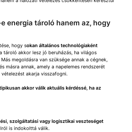
 hanem a hálózati vételezés csökkentésén keresztül
-e energia tároló hanem az, hogy
tése, hogy s
okan általános technológiaként
tároló akkor lesz jó beruházás, ha világos
n. Más megoldásra van szüksége annak a cégnek,
 és másra annak, amely a napelemes rendszerét
 vételezést akarja visszafogni.
tipikusan akkor válik aktuális kérdéssé, ha az
lési, szolgáltatási vagy logisztikai veszteséget
ól is indokolttá válik.