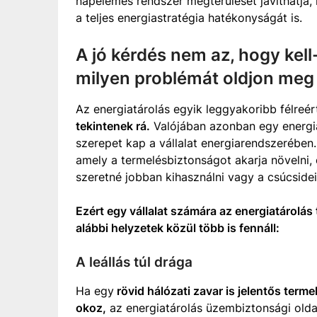
napelemes rendszer megtérülését javíthatja,
a teljes energiastratégia hatékonyságát is.
A jó kérdés nem az, hogy kell
milyen problémát oldjon meg
Az energiatárolás egyik leggyakoribb félreér
tekintenek rá.
Valójában azonban egy energia 
szerepet kap a vállalat energiarendszerébe
amely a termelésbiztonságot akarja növelni,
szeretné jobban kihasználni vagy a csúcsidei
Ezért egy vállalat számára az energiatárolás 
alábbi helyzetek közül több is fennáll:
A leállás túl drága
Ha egy
rövid hálózati zavar is jelentős terme
okoz,
az energiatárolás üzembiztonsági oldalr