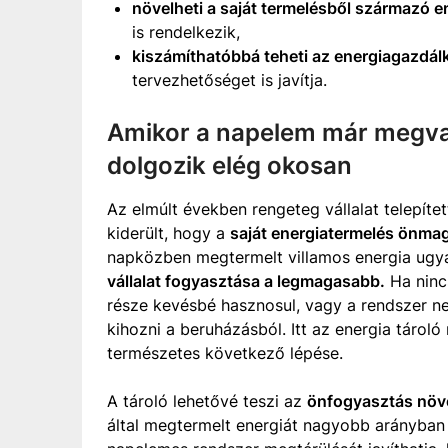
növelheti a saját termelésből származó e
is rendelkezik,
kiszámíthatóbbá teheti az energiagazdál
tervezhetőséget is javítja.
Amikor a napelem már megva
dolgozik elég okosan
Az elmúlt években rengeteg vállalat telepít
kiderült, hogy a
saját energiatermelés önma
napközben megtermelt villamos energia ugyan
vállalat fogyasztása a legmagasabb.
Ha nincs
része kevésbé hasznosul, vagy a rendszer n
kihozni a beruházásból. Itt az energia tárol
természetes következő lépése.
A tároló lehetővé teszi az
önfogyasztás növ
által megtermelt energiát nagyobb arányban 