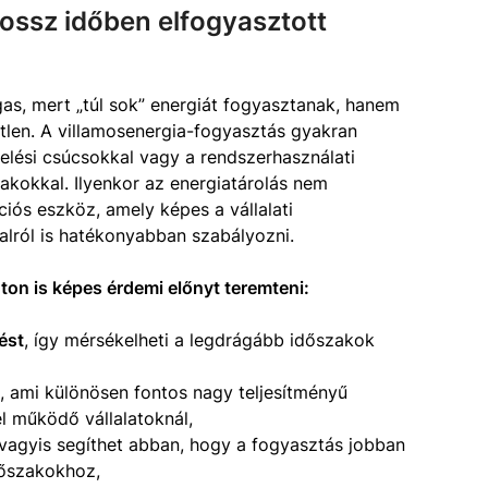
a rossz időben elfogyasztott
as, mert „túl sok” energiát fogyasztanak, hanem
őtlen. A villamosenergia-fogyasztás gyakran
elési csúcsokkal vagy a rendszerhasználati
kokkal. Ilyenkor az energiatárolás nem
iós eszköz, amely képes a vállalati
alról is hatékonyabban szabályozni.
ton is képes érdemi előnyt teremteni:
ést
, így mérsékelheti a legdrágább időszakok
, ami különösen fontos nagy teljesítményű
l működő vállalatoknál,
 vagyis segíthet abban, hogy a fogyasztás jobban
dőszakokhoz,