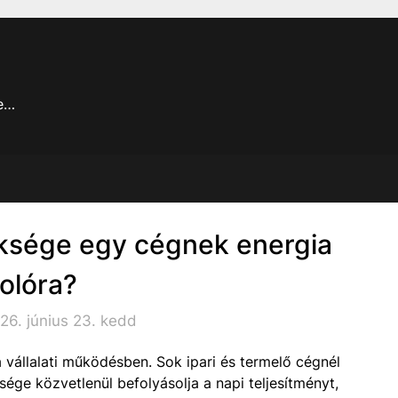
je…
üksége egy cégnek energia
rolóra?
26. június 23. kedd
 vállalati működésben. Sok ipari és termelő cégnél
sége közvetlenül befolyásolja a napi teljesítményt,