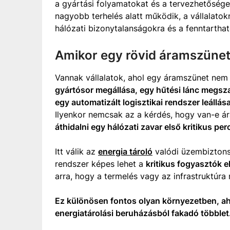
a gyártási folyamatokat és a tervezhetősége
nagyobb terhelés alatt működik, a vállalatok
hálózati bizonytalanságokra és a fenntarthat
Amikor egy rövid áramszünet
Vannak vállalatok, ahol egy áramszünet nem
gyártósor megállása, egy hűtési lánc megsza
egy automatizált logisztikai rendszer leállás
Ilyenkor nemcsak az a kérdés, hogy van-e á
áthidalni egy hálózati zavar első kritikus perc
Itt válik az
energia tároló
valódi üzembiztons
rendszer képes lehet a
kritikus fogyasztók e
arra, hogy a termelés vagy az infrastruktúra 
Ez különösen fontos olyan környezetben, ah
energiatárolási beruházásból fakadó többlet