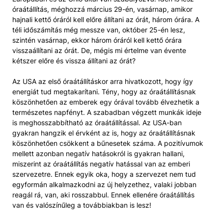
óraátállítás, méghozzá március 29-én, vasárnap, amikor
hajnali kettő óráról kell előre állítani az órát, három órára. A
téli időszámítás még messze van, október 25-én lesz,
szintén vasárnap, ekkor három óráról kell kettő órára
visszaállítani az órát. De, mégis mi értelme van évente
kétszer előre és vissza állítani az órát?
Az USA az első óraátállításkor arra hivatkozott, hogy így
energiát tud megtakarítani. Tény, hogy az óraátállításnak
köszönhetően az emberek egy órával tovább élvezhetik a
természetes napfényt. A szabadban végzett munkák ideje
is meghosszabbítható az óraátállítással. Az USA-ban
gyakran hangzik el érvként az is, hogy az óraátállításnak
köszönhetően csökkent a bűnesetek száma. A pozitívumok
mellett azonban negatív hatásokról is gyakran hallani,
miszerint az óraátállítás negatív hatással van az emberi
szervezetre. Ennek egyik oka, hogy a szervezet nem tud
egyformán alkalmazkodni az új helyzethez, valaki jobban
reagál rá, van, aki rosszabbul. Ennek ellenére óraátállítás
van és valószínűleg a továbbiakban is lesz!