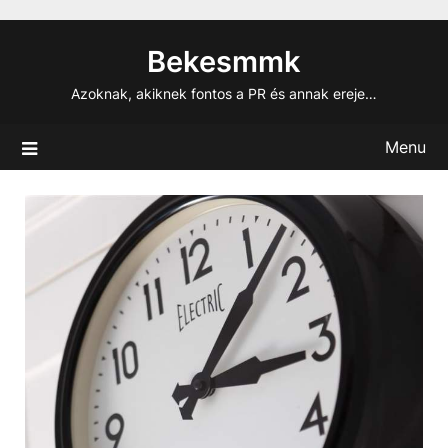
Skip
to
Bekesmmk
content
Azoknak, akiknek fontos a PR és annak ereje…
Menu