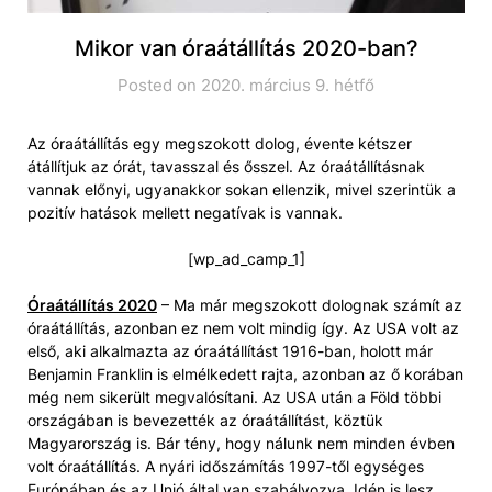
Mikor van óraátállítás 2020-ban?
Posted on 2020. március 9. hétfő
Az óraátállítás egy megszokott dolog, évente kétszer
átállítjuk az órát, tavasszal és ősszel. Az óraátállításnak
vannak előnyi, ugyanakkor sokan ellenzik, mivel szerintük a
pozitív hatások mellett negatívak is vannak.
[wp_ad_camp_1]
Óraátállítás 2020
– Ma már megszokott dolognak számít az
óraátállítás, azonban ez nem volt mindig így. Az USA volt az
első, aki alkalmazta az óraátállítást 1916-ban, holott már
Benjamin Franklin is elmélkedett rajta, azonban az ő korában
még nem sikerült megvalósítani. Az USA után a Föld többi
országában is bevezették az óraátállítást, köztük
Magyarország is. Bár tény, hogy nálunk nem minden évben
volt óraátállítás. A nyári időszámítás 1997-től egységes
Európában és az Unió által van szabályozva. Idén is lesz