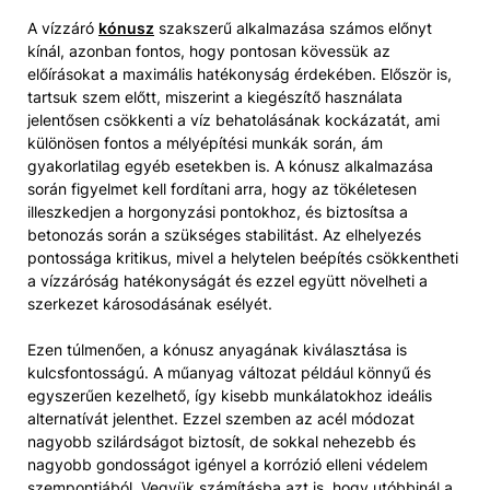
A vízzáró
kónusz
szakszerű alkalmazása számos előnyt
kínál, azonban fontos, hogy pontosan kövessük az
előírásokat a maximális hatékonyság érdekében. Először is,
tartsuk szem előtt, miszerint a kiegészítő használata
jelentősen csökkenti a víz behatolásának kockázatát, ami
különösen fontos a mélyépítési munkák során, ám
gyakorlatilag egyéb esetekben is. A kónusz alkalmazása
során figyelmet kell fordítani arra, hogy az tökéletesen
illeszkedjen a horgonyzási pontokhoz, és biztosítsa a
betonozás során a szükséges stabilitást. Az elhelyezés
pontossága kritikus, mivel a helytelen beépítés csökkentheti
a vízzáróság hatékonyságát és ezzel együtt növelheti a
szerkezet károsodásának esélyét.
Ezen túlmenően, a kónusz anyagának kiválasztása is
kulcsfontosságú. A műanyag változat például könnyű és
egyszerűen kezelhető, így kisebb munkálatokhoz ideális
alternatívát jelenthet. Ezzel szemben az acél módozat
nagyobb szilárdságot biztosít, de sokkal nehezebb és
nagyobb gondosságot igényel a korrózió elleni védelem
szempontjából. Vegyük számításba azt is, hogy utóbbinál a