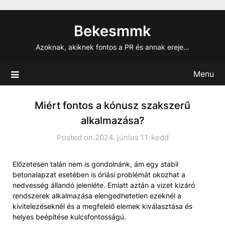
Skip
to
Bekesmmk
content
Azoknak, akiknek fontos a PR és annak ereje…
Menu
Miért fontos a kónusz szakszerű
alkalmazása?
Posted on 2024. június 11. kedd
Előzetesen talán nem is gondolnánk, ám egy stabil
betonalapzat esetében is óriási problémát okozhat a
nedvesség állandó jelenléte. Emiatt aztán a vizet kizáró
rendszerek alkalmazása elengedhetetlen ezeknél a
kivitelezéseknél és a megfelelő elemek kiválasztása és
helyes beépítése kulcsfontosságú.