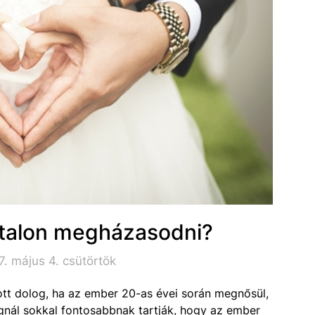
atalon megházasodni?
. május 4. csütörtök
ott dolog, ha az ember 20-as évei során megnősül,
nál sokkal fontosabbnak tartják, hogy az ember