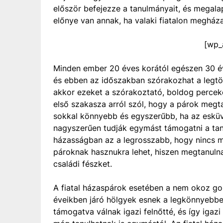
először befejezze a tanulmányait, és megala
előnye van annak, ha valaki fiatalon megház
[wp_
Minden ember 20 éves korától egészen 30 év
és ebben az időszakban szórakozhat a legtö
akkor ezeket a szórakoztató, boldog perceket
első szakasza arról szól, hogy a párok meg
sokkal könnyebb és egyszerűbb, ha az esküvő
nagyszerűen tudják egymást támogatni a tanul
házasságban az a legrosszabb, hogy nincs 
pároknak hasznukra lehet, hiszen megtanulna
családi fészket.
A fiatal házaspárok esetében a nem okoz go
éveikben járó hölgyek esnek a legkönnyebbe
támogatva válnak igazi felnőtté, és így igazi