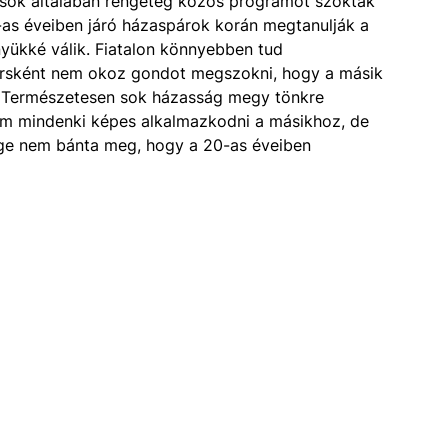
zasok általában rengeteg közös programot szoktak
0-as éveiben járó házaspárok korán megtanulják a
őnyükké válik. Fiatalon könnyebben tud
társként nem okoz gondot megszokni, hogy a másik
ni. Természetesen sok házasság megy tönkre
nem mindenki képes alkalmazkodni a másikhoz, de
ége nem bánta meg, hogy a 20-as éveiben