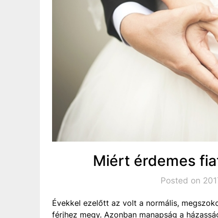
Miért érdemes fi
Posted on 2017
Évekkel ezelőtt az volt a normális, megszok
férjhez megy. Azonban manapság a házasság