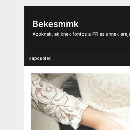
Skip
to
content
Bekesmmk
Azoknak, akiknek fontos a PR és annak ere
Kapcsolat