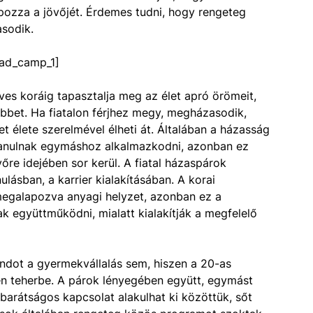
pozza a jövőjét. Érdemes tudni, hogy rengeteg
asodik.
ad_camp_1]
es koráig tapasztalja meg az élet apró örömeit,
bbet. Ha fiatalon férjhez megy, megházasodik,
 élete szerelmével élheti át. Általában a házasság
tanulnak egymáshoz alkalmazkodni, azonban ez
re idejében sor kerül. A fiatal házaspárok
ásban, a karrier kialakításában. A korai
megalapozva anyagi helyzet, azonban ez a
k együttműködni, mialatt kialakítják a megfelelő
ndot a gyermekvállalás sem, hiszen a 20-as
n teherbe. A párok lényegében együtt, egymást
 barátságos kapcsolat alakulhat ki közöttük, sőt