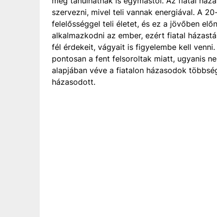
még tanulhatnak is egymástól. Az fiatal há
szervezni, mivel teli vannak energiával. A 2
felelősséggel teli életet, és ez a jövőben el
alkalmazkodni az ember, ezért fiatal házas
fél érdekeit, vágyait is figyelembe kell ven
pontosan a fent felsoroltak miatt, ugyanis 
alapjában véve a fiatalon házasodok többs
házasodott.