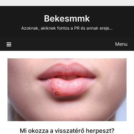
Skip
to
Bekesmmk
content
Azoknak, akiknek fontos a PR és annak ereje…
Menu
Mi okozza a visszatérő herpeszt?