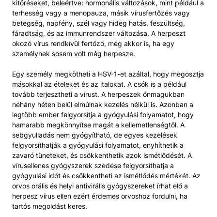
kitöréseket, beleértve: hormonális változások, mint például a
terhesség vagy a menopauza, másik vírusfertőzés vagy
betegség, napfény, szél vagy hideg hatás, feszültség,
fáradtság, és az immunrendszer változása. A herpeszt
okozó vírus rendkívül fertőző, még akkor is, ha egy
személynek sosem volt még herpesze.
Egy személy megkötheti a HSV-1-et azáltal, hogy megosztja
másokkal az ételeket és az italokat. A csók is a például
tovább terjesztheti a vírust. A herpeszek önmagukban
néhány héten belül elmúlnak kezelés nélkül is. Azonban a
legtöbb ember felgyorsítja a gyógyulási folyamatot, hogy
hamarabb megkönnyítse magát a kellemetlenségtől. A
sebgyulladás nem gyógyítható, de egyes kezelések
felgyorsíthatják a gyógyulási folyamatot, enyhíthetik a
zavaró tüneteket, és csökkenthetik azok ismétlődését. A
vírusellenes gyógyszerek szedése felgyorsíthatja a
gyógyulási időt és csökkentheti az ismétlődés mértékét. Az
orvos orális és helyi antivirális gyógyszereket írhat elő a
herpesz vírus ellen ezért érdemes orvoshoz fordulni, ha
tartós megoldást keres.