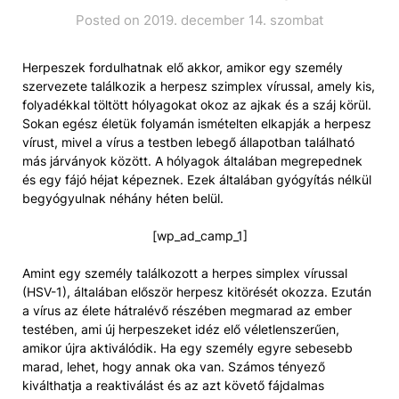
Posted on 2019. december 14. szombat
Herpeszek fordulhatnak elő akkor, amikor egy személy
szervezete találkozik a herpesz szimplex vírussal, amely kis,
folyadékkal töltött hólyagokat okoz az ajkak és a száj körül.
Sokan egész életük folyamán ismételten elkapják a herpesz
vírust, mivel a vírus a testben lebegő állapotban található
más járványok között. A hólyagok általában megrepednek
és egy fájó héjat képeznek. Ezek általában gyógyítás nélkül
begyógyulnak néhány héten belül.
[wp_ad_camp_1]
Amint egy személy találkozott a herpes simplex vírussal
(HSV-1), általában először herpesz kitörését okozza. Ezután
a vírus az élete hátralévő részében megmarad az ember
testében, ami új herpeszeket idéz elő véletlenszerűen,
amikor újra aktiválódik. Ha egy személy egyre sebesebb
marad, lehet, hogy annak oka van. Számos tényező
kiválthatja a reaktiválást és az azt követő fájdalmas