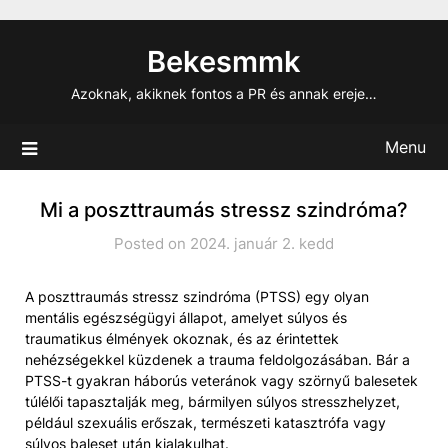
Skip
to
Bekesmmk
content
Azoknak, akiknek fontos a PR és annak ereje…
Menu
Mi a poszttraumás stressz szindróma?
Posted on 2024. január 2. kedd
A poszttraumás stressz szindróma (PTSS) egy olyan
mentális egészségügyi állapot, amelyet súlyos és
traumatikus élmények okoznak, és az érintettek
nehézségekkel küzdenek a trauma feldolgozásában. Bár a
PTSS-t gyakran háborús veteránok vagy szörnyű balesetek
túlélői tapasztalják meg, bármilyen súlyos stresszhelyzet,
például szexuális erőszak, természeti katasztrófa vagy
súlyos baleset után kialakulhat.