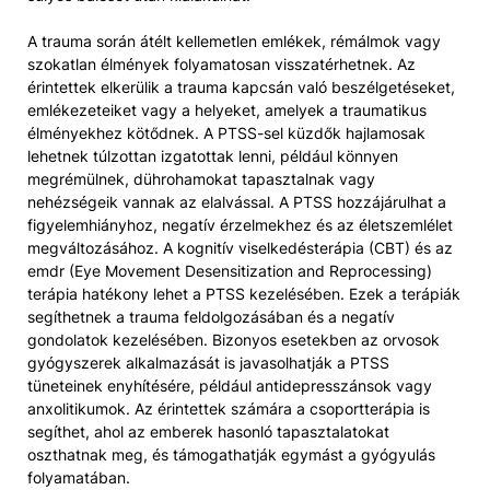
A trauma során átélt kellemetlen emlékek, rémálmok vagy
szokatlan élmények folyamatosan visszatérhetnek. Az
érintettek elkerülik a trauma kapcsán való beszélgetéseket,
emlékezeteiket vagy a helyeket, amelyek a traumatikus
élményekhez kötődnek. A PTSS-sel küzdők hajlamosak
lehetnek túlzottan izgatottak lenni, például könnyen
megrémülnek, dührohamokat tapasztalnak vagy
nehézségeik vannak az elalvással. A PTSS hozzájárulhat a
figyelemhiányhoz, negatív érzelmekhez és az életszemlélet
megváltozásához. A kognitív viselkedésterápia (CBT) és az
emdr (Eye Movement Desensitization and Reprocessing)
terápia hatékony lehet a PTSS kezelésében. Ezek a terápiák
segíthetnek a trauma feldolgozásában és a negatív
gondolatok kezelésében. Bizonyos esetekben az orvosok
gyógyszerek alkalmazását is javasolhatják a PTSS
tüneteinek enyhítésére, például antidepresszánsok vagy
anxolitikumok. Az érintettek számára a csoportterápia is
segíthet, ahol az emberek hasonló tapasztalatokat
oszthatnak meg, és támogathatják egymást a gyógyulás
folyamatában.